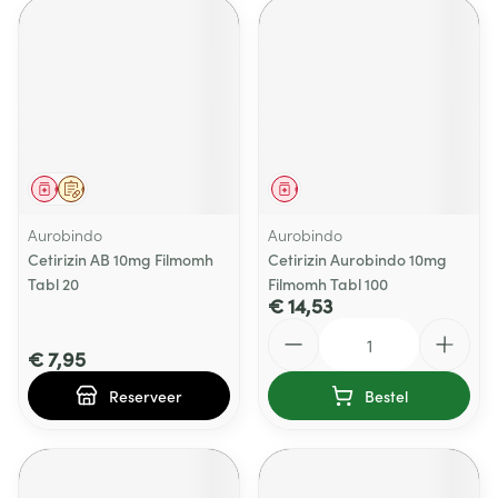
Geneesmiddel
Op voorschrift
Geneesmiddel
Aurobindo
Aurobindo
Cetirizin AB 10mg Filmomh
Cetirizin Aurobindo 10mg
Tabl 20
Filmomh Tabl 100
€ 14,53
Aantal
€ 7,95
Reserveer
Bestel