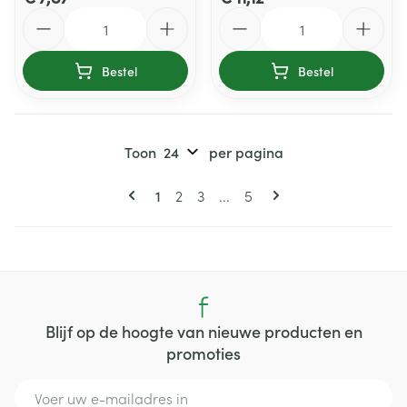
Aantal
Aantal
Bestel
Bestel
Toon
per pagina
Pagina's
U lees momenteel pagina
Pagina
Pagina
Pagina
1
2
3
...
5
Blijf op de hoogte van nieuwe producten en
promoties
E-mail adres