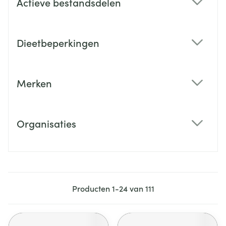
Actieve bestandsdelen
filter
Dieetbeperkingen
filter
Merken
filter
Organisaties
filter
Producten
1
-
24
van
111