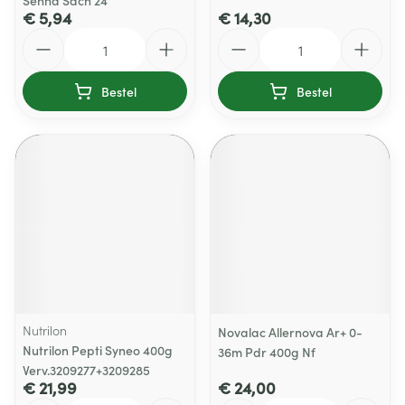
Senna Sach 24
€ 5,94
€ 14,30
Aantal
Aantal
Bestel
Bestel
Nutrilon
Novalac Allernova Ar+ 0-
Nutrilon Pepti Syneo 400g
36m Pdr 400g Nf
Verv.3209277+3209285
€ 21,99
€ 24,00