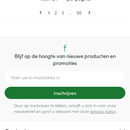
Pagina's
U lees momenteel pagina
Pagina
Pagina
Pagina
1
2
3
...
95
Blijf op de hoogte van nieuwe producten en
promoties
E-mail adres
Inschrijven
Door op inschrijven te klikken, schrijft u zich in voor onze
nieuwsbrief en gaat u akkoord met onze
privacy policy
.