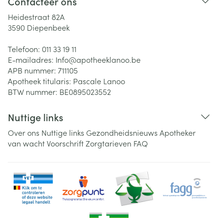
Contacteer ons
Heidestraat 82A
3590
Diepenbeek
Telefoon:
011 33 19 11
E-mailadres:
Info@
apotheeklanoo.be
APB nummer:
711105
Apotheek titularis:
Pascale Lanoo
BTW nummer:
BE0895023552
Nuttige links
Over ons
Nuttige links
Gezondheidsnieuws
Apotheker
van wacht
Voorschrift
Zorgtarieven
FAQ