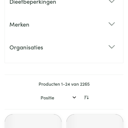
Dieetbeperkingen
filter
Merken
filter
Organisaties
filter
Producten
1
-
24
van
2265
Sorteer op: