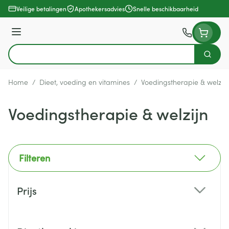
Ga naar de inhoud
Veilige betalingen
Apothekersadvies
Snelle beschikbaarheid
Menu
Zoek
Product, merk, categorie...
Home
/
Dieet, voeding en vitamines
/
Voedingstherapie & welzijn
Voedingstherapie & welzijn
Filteren
Doorgaan naar productlijst
Prijs
filter