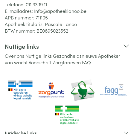
Telefoon:
011 33 19 11
E-mailadres:
Info@
apotheeklanoo.be
APB nummer:
711105
Apotheek titularis:
Pascale Lanoo
BTW nummer:
BE0895023552
Nuttige links
Over ons
Nuttige links
Gezondheidsnieuws
Apotheker
van wacht
Voorschrift
Zorgtarieven
FAQ
Juridische links