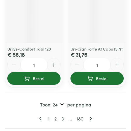
Urilys-Comfort Tabl 120
Uri-cran Forte Af Caps 15 Nf
€ 56,18
€ 31,76
Aantal
Aantal
Bestel
Bestel
Toon
per pagina
Pagina's
U lees momenteel pagina
Pagina
Pagina
Pagina
1
2
3
...
180