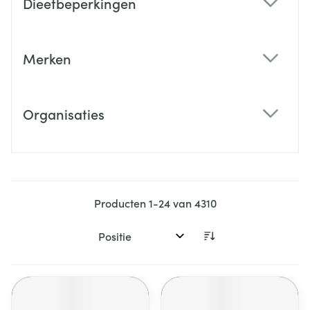
Dieetbeperkingen
filter
Merken
filter
Organisaties
filter
Producten
1
-
24
van
4310
Sorteer op: