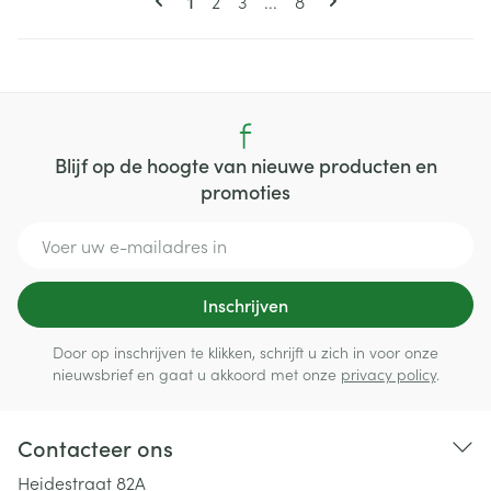
Pagina
Pagina
Pagina
1
2
3
...
8
Blijf op de hoogte van nieuwe producten en
promoties
E-mail adres
Inschrijven
Door op inschrijven te klikken, schrijft u zich in voor onze
nieuwsbrief en gaat u akkoord met onze
privacy policy
.
Contacteer ons
Heidestraat 82A