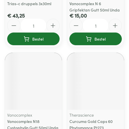
Trias-c druppels 3x30ml
Vanocomplex N 6
Gripfektan Gutt 50ml Unda
€ 43,25
€ 15,00
Aantal
Aantal
Bestel
Bestel
Vanocomplex
Therascience
Vanocomplex N18
Curcuma Gold Caps 60
Cystophylin Gutt 50ml Unda
Phytomance Pt273