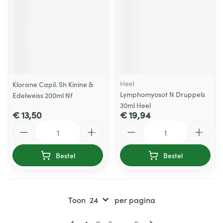
Heel
Klorane Capil. Sh Kinine &
Lymphomyosot N Druppels
Edelweiss 200ml Nf
30ml Heel
€ 13,50
€ 19,94
Aantal
Aantal
Bestel
Bestel
Toon
per pagina
Pagina's
U lees momenteel pagina