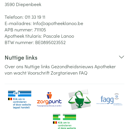
3590
Diepenbeek
Telefoon:
011 33 19 11
E-mailadres:
Info@
apotheeklanoo.be
APB nummer:
711105
Apotheek titularis:
Pascale Lanoo
BTW nummer:
BE0895023552
Nuttige links
Over ons
Nuttige links
Gezondheidsnieuws
Apotheker
van wacht
Voorschrift
Zorgtarieven
FAQ