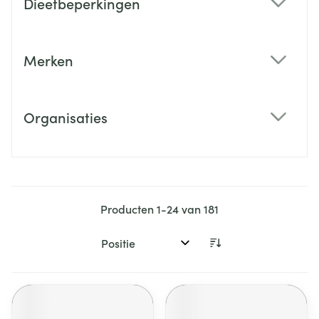
Dieetbeperkingen
filter
Merken
filter
Organisaties
filter
Producten
1
-
24
van
181
Sorteer op: