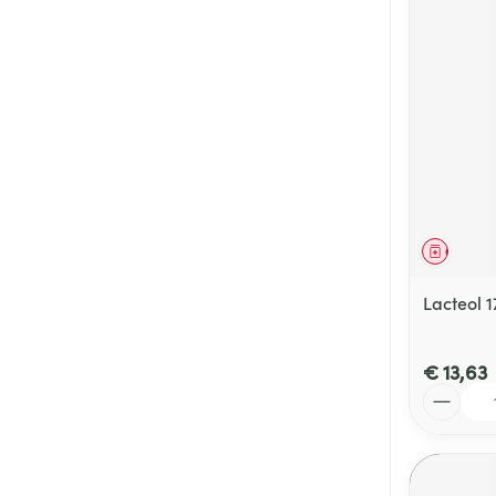
Genees
Lacteol 
€ 13,63
Aantal