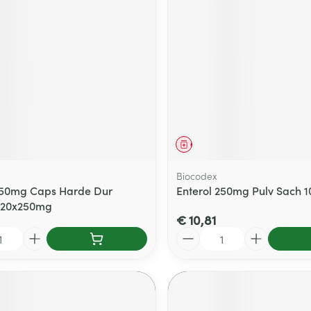
delen
Haar
ging
Supplementen
Insectenwe
Mondmaskers
middelen
ssen
 -
id
d
middel
Geneesmiddel
Biocodex
250mg Caps Harde Dur
Enterol 250mg Pulv Sach 1
r 20x250mg
€ 10,81
Zelfbruiner
Scheren
Aantal