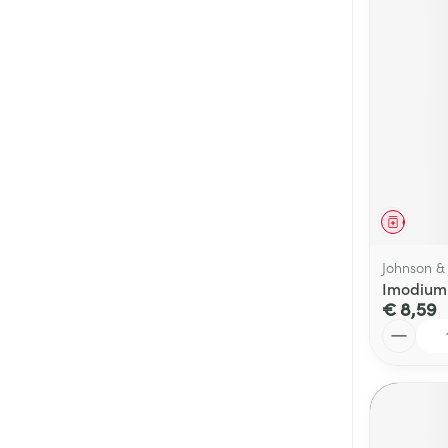
Genees
Johnson &
Imodium
€ 8,59
Aantal