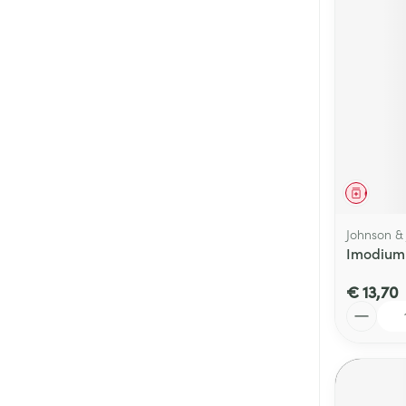
Genees
Johnson &
Imodium 
€ 13,70
Aantal