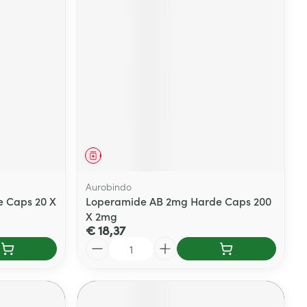
Geneesmiddel
Aurobindo
 Caps 20 X
Loperamide AB 2mg Harde Caps 200
X 2mg
€ 18,37
Aantal