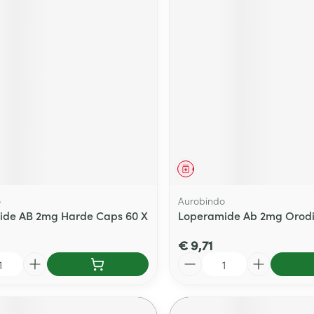
middel
Geneesmiddel
o
Aurobindo
ide AB 2mg Harde Caps 60 X
Loperamide Ab 2mg Orodis
€ 9,71
Aantal