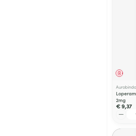
Genees
Aurobind
Loperam
2mg
€ 9,37
Aantal