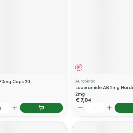
middel
Geneesmiddel
170mg Caps 20
Aurobindo
Loperamide AB 2mg Harde
2mg
€ 7,04
Aantal