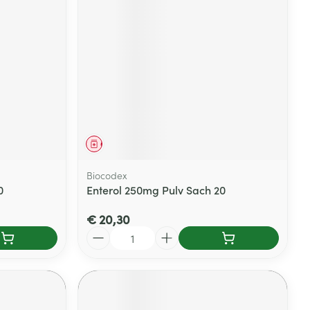
rende
Parfums en
geurproducten
Geneesmiddel
Biocodex
0
Enterol 250mg Pulv Sach 20
€ 20,30
CBD
Aantal