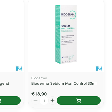
rende
Parfums en
geurproducten
Bioderma
igend
Bioderma Sebium Mat Control 30ml
CBD
€ 18,90
Aantal