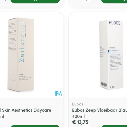
Eubos
d Skin Aesthetics Daycare
Eubos Zeep Vloeibaar Bla
ml
400ml
€ 13,75