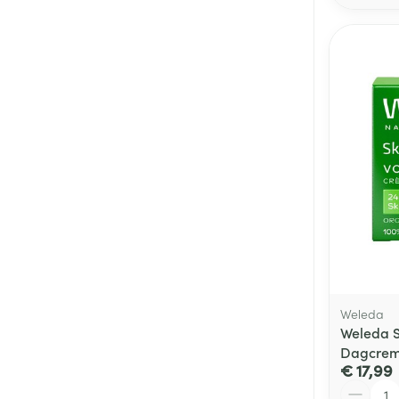
Weleda
Weleda S
Dagcrem
€ 17,99
Aantal