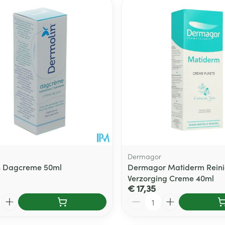
Toon meer
delen
Haar
ging
Supplementen
Insectenwe
Mondmaskers
middelen
ssen
 -
id
d
Dermagor
n Dagcreme 50ml
Dermagor Matiderm Rein
Verzorging Creme 40ml
Zelfbruiner
Scheren
€ 17,35
Aantal