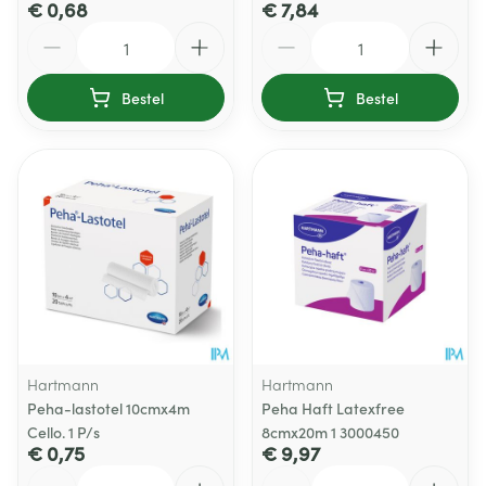
€ 0,68
€ 7,84
Aantal
Aantal
Bestel
Bestel
Hartmann
Hartmann
Peha-lastotel 10cmx4m
Peha Haft Latexfree
Cello. 1 P/s
8cmx20m 1 3000450
€ 0,75
€ 9,97
Aantal
Aantal