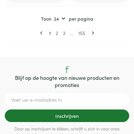
Toon
per pagina
Pagina's
U lees momenteel pagina
Pagina
Pagina
Pagina
1
2
3
...
155
Blijf op de hoogte van nieuwe producten en
promoties
E-mail adres
Inschrijven
Door op inschrijven te klikken, schrijft u zich in voor onze