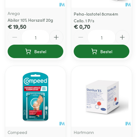
Arega
Peha-lastotel 8cmx4m
Abilar 10% Harszalf 20g
Cello. 1 P/s
€ 19,50
€ 0,70
Aantal
Aantal
Bestel
Bestel
Compeed
Hartmann