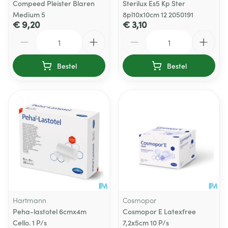
Compeed Pleister Blaren
Sterilux Es5 Kp Ster
Medium 5
8pl10x10cm 12 2050191
€ 9,20
€ 3,10
Aantal
Aantal
Bestel
Bestel
Hartmann
Cosmopor
Peha-lastotel 6cmx4m
Cosmopor E Latexfree
Cello. 1 P/s
7,2x5cm 10 P/s