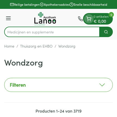
Dia 1 van 1
Ga naar de inhoud
Veilige betalingen
Apothekersadvies
Snelle beschikbaarheid
0
0 artikelen
Menu
€ 0,00
Medic
Zoek
Product, merk, categorie...
Home
/
Thuiszorg en EHBO
/
Wondzorg
Wondzorg
Filteren
Producten
1
-
24
van
3719