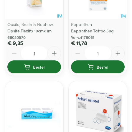
Opsite, Smith & Nephew
Bepanthen
Opsite Flexifix 10cmx 1m
Bepanthen Tattoo 50g
66030570
Verv.4176061
€ 9,35
€ 11,78
Aantal
Aantal
Bestel
Bestel