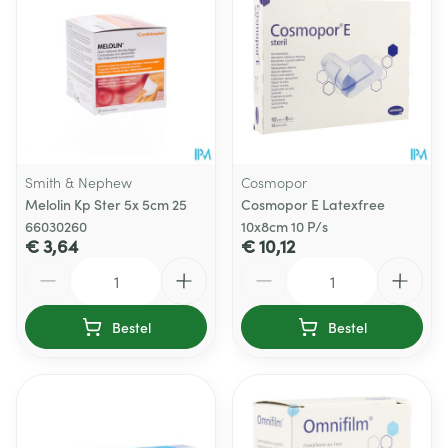
Smith & Nephew
Cosmopor
Melolin Kp Ster 5x 5cm 25
Cosmopor E Latexfree
66030260
10x8cm 10 P/s
€ 3,64
€ 10,12
Aantal
Aantal
Bestel
Bestel