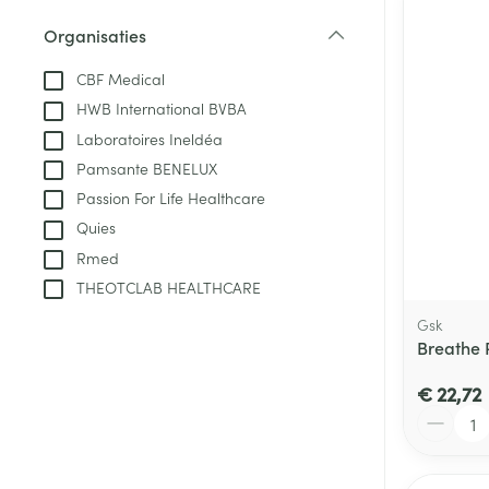
Aerosol toestel
kloven
Tabletten
Organisaties
Aerosol access
Blaren
Creme, gel en 
filter
Zuurstof
CBF Medical
Eelt
HWB International BVBA
Eksteroog - lik
Ademhalingsste
Laboratoires Ineldéa
Toon meer
Pamsante BENELUX
Passion For Life Healthcare
Spieren en gew
Quies
Specifiek voor
Rmed
Naalden en spu
THEOTCLAB HEALTHCARE
Lichaamsverzo
Infecties
Spuiten
Gsk
Deodorant
Breathe 
Oplossing voor 
Gezichtsverzor
Naalden
€ 22,72
Luizen
Aantal
Naalden voor i
pennaalden
Diagnostica
Toon meer