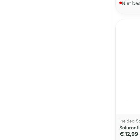
Niet be
Ineldea S
Soluronfl
€ 12,99