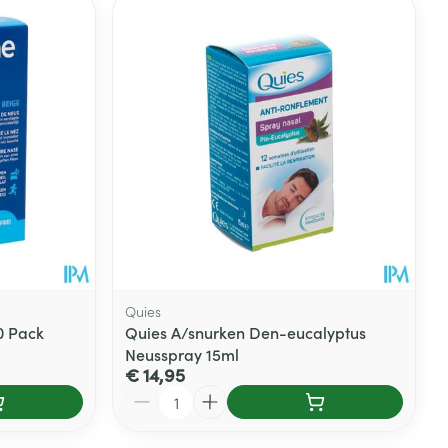
rende
Parfums en
geurproducten
Quies
0 Pack
Quies A/snurken Den-eucalyptus
Neusspray 15ml
CBD
€ 14,95
Aantal