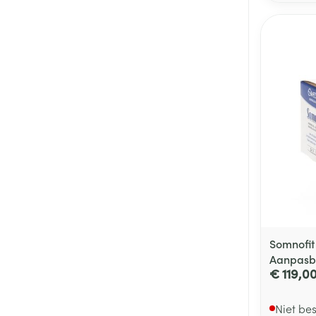
Somnofi
Aanpasb
€ 119,0
Niet be