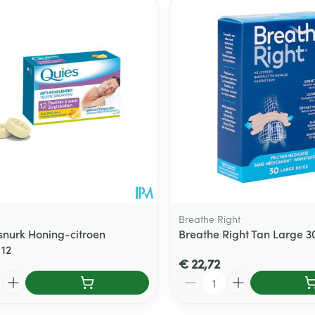
Toon meer
delen
Haar
ging
Supplementen
Insectenwe
Mondmaskers
middelen
ssen
 -
id
d
Breathe Right
snurk Honing-citroen
Breathe Right Tan Large 3
 12
Zelfbruiner
Scheren
€ 22,72
Aantal