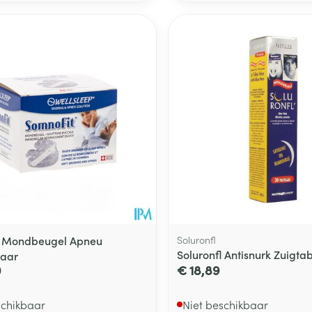
t Mondbeugel Apneu
Soluronfl
Soluronfl Antisnurk Zuigtab
aar
0
€ 18,89
schikbaar
Niet beschikbaar