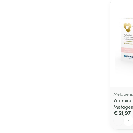
Metageni
Vitamine
Metagen
€ 21,97
Aantal