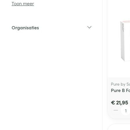
Toon meer
Diergeneesmid
Gezichtsverzor
Organisaties
Pillendozen en
filter
accessoires
Pigmentstoorni
Gevoelige huid
geïrriteerde hu
Gemengde hui
Doffe huid
Toon meer
Pure by S
Pure B F
€ 21,95
Snurken
Aantal