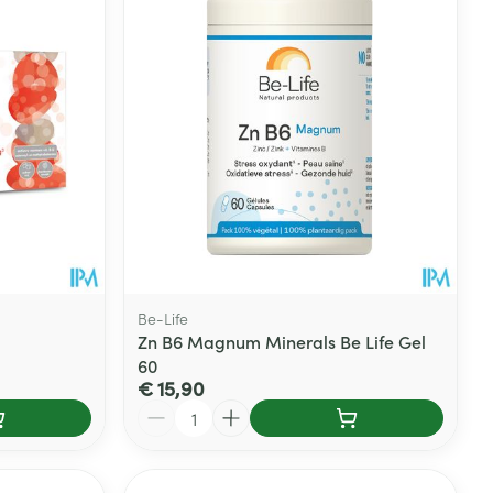
rende
Parfums en
geurproducten
Be-Life
Zn B6 Magnum Minerals Be Life Gel
60
€ 15,90
CBD
Aantal