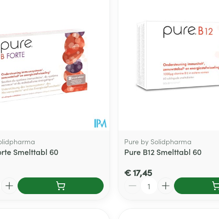
Toon meer
delen
Haar
ging
Supplementen
Insectenwe
Mondmaskers
middelen
ssen
 -
id
d
olidpharma
Pure by Solidpharma
orte Smelttabl 60
Pure B12 Smelttabl 60
€ 17,45
Zelfbruiner
Scheren
Aantal