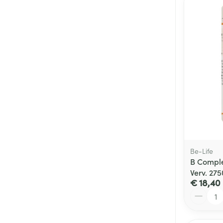
Be-Life
B Comple
Verv. 27
€ 18,40
Aantal