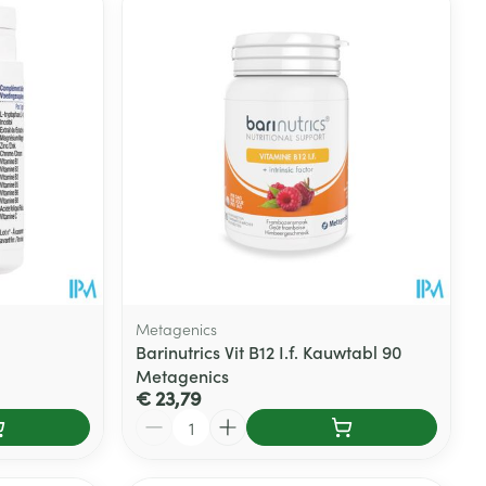
Metagenics
Barinutrics Vit B12 I.f. Kauwtabl 90
Metagenics
€ 23,79
Aantal