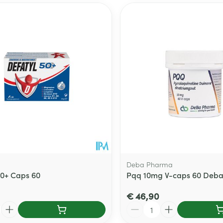
Deba Pharma
50+ Caps 60
Pqq 10mg V-caps 60 Deb
€ 46,90
Aantal