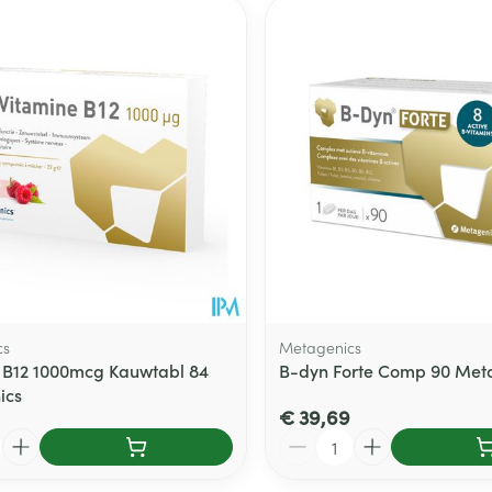
cs
Metagenics
 B12 1000mcg Kauwtabl 84
B-dyn Forte Comp 90 Met
ics
€ 39,69
Aantal