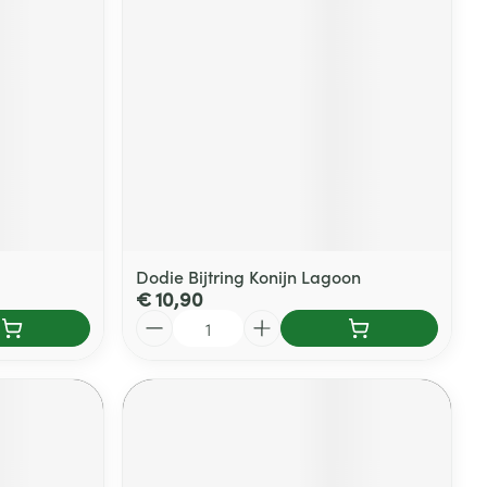
rende
Parfums en
geurproducten
Dodie Bijtring Konijn Lagoon
€ 10,90
Aantal
CBD