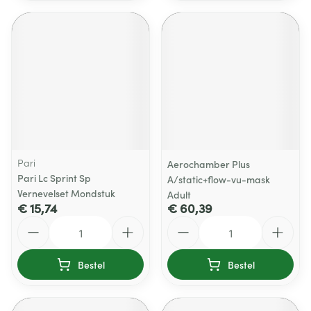
Pari
Aerochamber Plus
Pari Lc Sprint Sp
A/static+flow-vu-mask
Vernevelset Mondstuk
Adult
€ 15,74
€ 60,39
Aantal
Aantal
Bestel
Bestel