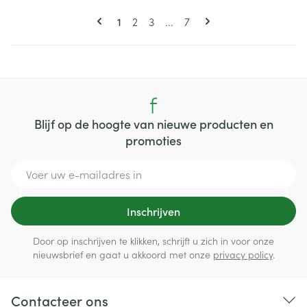
Pagina's
U lees momenteel pagina
Pagina
Pagina
Pagina
1
2
3
...
7
Blijf op de hoogte van nieuwe producten en
promoties
E-mail adres
Inschrijven
Door op inschrijven te klikken, schrijft u zich in voor onze
nieuwsbrief en gaat u akkoord met onze
privacy policy
.
Contacteer ons