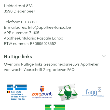
Heidestraat 82A
3590
Diepenbeek
Telefoon:
011 33 19 11
E-mailadres:
Info@
apotheeklanoo.be
APB nummer:
711105
Apotheek titularis:
Pascale Lanoo
BTW nummer:
BE0895023552
Nuttige links
Over ons
Nuttige links
Gezondheidsnieuws
Apotheker
van wacht
Voorschrift
Zorgtarieven
FAQ