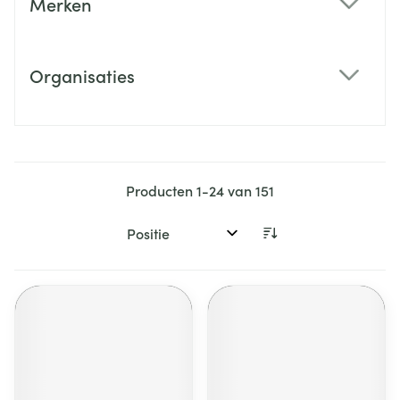
Merken
filter
Organisaties
filter
Producten
1
-
24
van
151
Sorteer op: