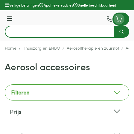
Ga naar de inhoud
Veilige betalingen
Apothekersadvies
Snelle beschikbaarheid
Menu
Zoek
Product, merk, categorie...
Home
/
Thuiszorg en EHBO
/
Aerosoltherapie en zuurstof
/
Aero
Aerosol accessoires
Filteren
Doorgaan naar productlijst
Prijs
filter