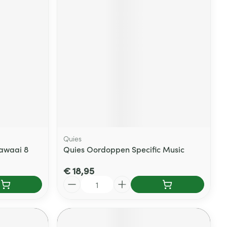
rende
Parfums en
geurproducten
Quies
awaai 8
Quies Oordoppen Specific Music
CBD
€ 18,95
Aantal