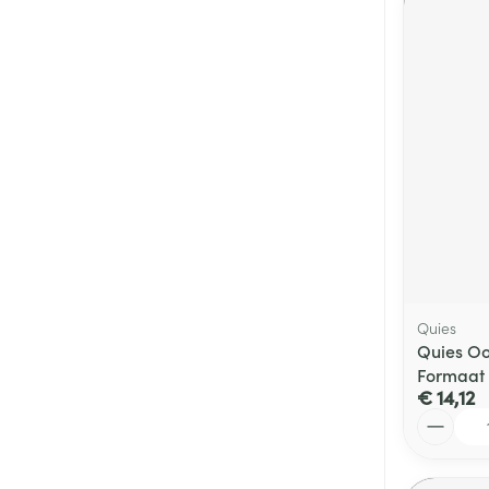
Quies
Quies Oo
Formaat
€ 14,12
Aantal