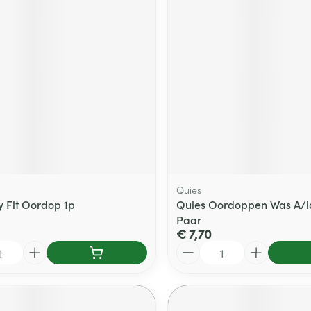
delen
Haar
ging
Supplementen
Insectenwe
Mondmaskers
middelen
ssen
 -
id
d
Quies
y Fit Oordop 1p
Quies Oordoppen Was A/l
Paar
Zelfbruiner
Scheren
€ 7,70
Aantal