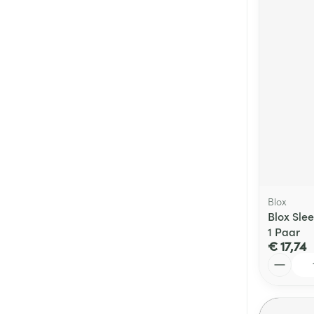
Blox
Blox Sle
1 Paar
€ 17,74
Aantal