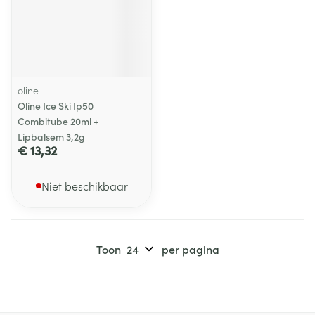
oline
Oline Ice Ski Ip50
Combitube 20ml +
Lipbalsem 3,2g
€ 13,32
Niet beschikbaar
Toon
per pagina