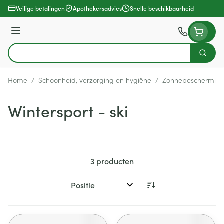
Ga naar de inhoud
Veilige betalingen
Apothekersadvies
Snelle beschikbaarheid
Menu
Zoek
Product, merk, categorie...
Home
/
Schoonheid, verzorging en hygiëne
/
Zonnebeschermin
Wintersport - ski
3
producten
Sorteer op: