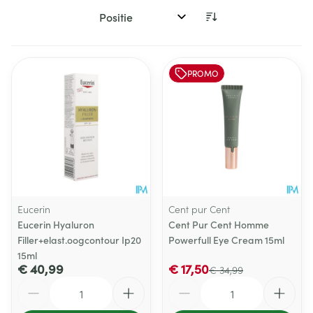
Sorteer op:
PROMO
Eucerin
Cent pur Cent
Eucerin Hyaluron
Cent Pur Cent Homme
Filler+elast.oogcontour Ip20
Powerfull Eye Cream 15ml
15ml
€ 40,99
€ 17,50
€ 34,99
Aantal
Aantal