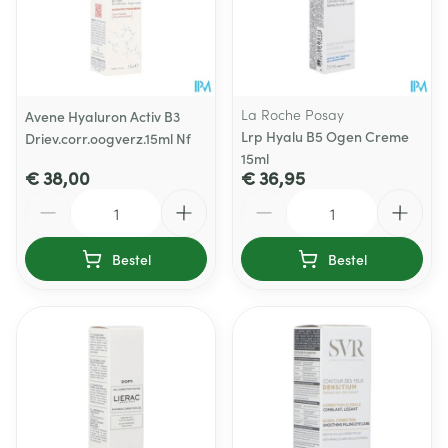
La Roche Posay
Avene Hyaluron Activ B3
Lrp Hyalu B5 Ogen Creme
Driev.corr.oogverz.15ml Nf
15ml
€ 38,00
€ 36,95
Aantal
Aantal
Bestel
Bestel