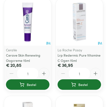
CeraVe
La Roche Posay
Cerave Skin Renewing
Lrp Redermic Pure Vitamine
Oogcreme 15ml
C Ogen 15ml
€ 20,85
€ 36,95
Aantal
Aantal
Bestel
Bestel