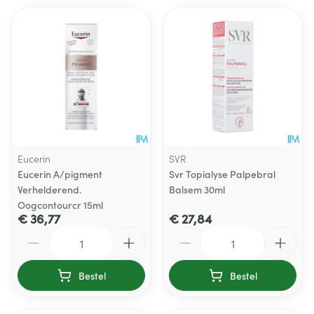
Eucerin
SVR
Eucerin A/pigment
Svr Topialyse Palpebral
Verhelderend.
Balsem 30ml
Oogcontourcr 15ml
€ 36,77
€ 27,84
Aantal
Aantal
Bestel
Bestel