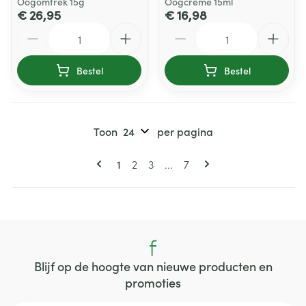
Oogomtrek 15g
Oogcreme 15ml
€ 26,95
€ 16,98
Aantal
Aantal
Bestel
Bestel
Toon
per pagina
Pagina's
U lees momenteel pagina
Pagina
Pagina
Pagina
1
2
3
...
7
Blijf op de hoogte van nieuwe producten en
promoties