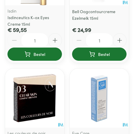
Isdin
Bell Oogcontourcreme
Isdinceutics K-ox Eyes
Ezelmelk 15ml
Creme 15ml
€ 59,55
€ 24,99
Aantal
Aantal
Bestel
Bestel
Les couleurs de noir
Eye Care