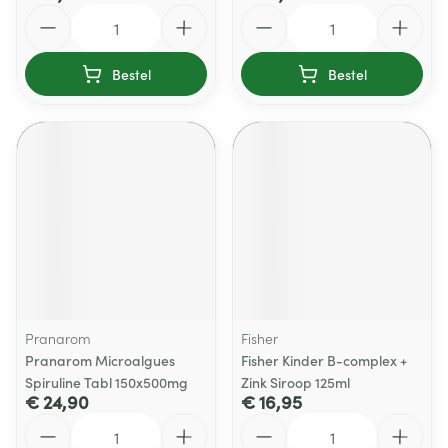
Aantal
Aantal
Bestel
Bestel
Pranarom
Fisher
Pranarom Microalgues
Fisher Kinder B-complex +
Spiruline Tabl 150x500mg
Zink Siroop 125ml
€ 24,90
€ 16,95
Aantal
Aantal