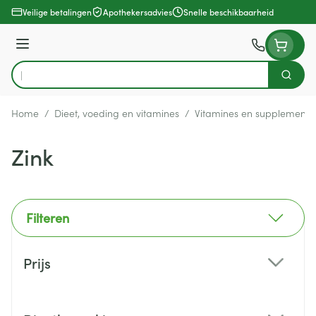
Ga naar de inhoud
Veilige betalingen
Apothekersadvies
Snelle beschikbaarheid
Menu
Zoek
Product, merk, categorie...
Home
/
Dieet, voeding en vitamines
/
Vitamines en supplemente
Zink
Filteren
Doorgaan naar productlijst
Prijs
filter