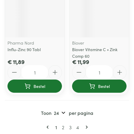
Pharma Nord
Biover
Influ-Zinc 90 Tabl
Biover Vitamine C + Zink
Comp 60
€ 11,89
€ 11,99
Aantal
Aantal
Bestel
Bestel
Toon
per pagina
Pagina's
U lees momenteel pagina
Pagina
Pagina
Pagina
1
2
3
4