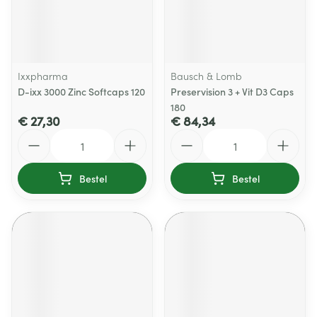
Ixxpharma
Bausch & Lomb
D-ixx 3000 Zinc Softcaps 120
Preservision 3 + Vit D3 Caps
180
€ 27,30
€ 84,34
Aantal
Aantal
Bestel
Bestel