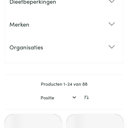
Dieetbeperkingen
filter
Merken
filter
Organisaties
filter
Producten
1
-
24
van
88
Sorteer op: