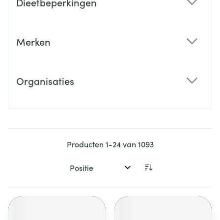
Dieetbeperkingen
filter
Merken
filter
Organisaties
filter
Producten
1
-
24
van
1093
Sorteer op: