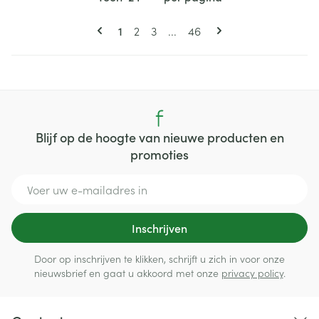
Pagina's
U lees momenteel pagina
Pagina
Pagina
Pagina
1
2
3
...
46
Blijf op de hoogte van nieuwe producten en
promoties
E-mail adres
Inschrijven
Door op inschrijven te klikken, schrijft u zich in voor onze
nieuwsbrief en gaat u akkoord met onze
privacy policy
.