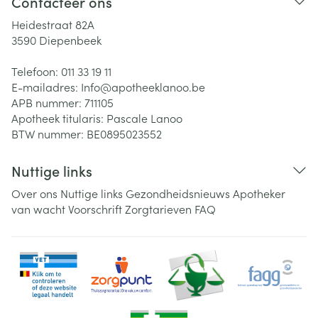
Contacteer ons
Heidestraat 82A
3590
Diepenbeek
Telefoon:
011 33 19 11
E-mailadres:
Info@
apotheeklanoo.be
APB nummer:
711105
Apotheek titularis:
Pascale Lanoo
BTW nummer:
BE0895023552
Nuttige links
Over ons
Nuttige links
Gezondheidsnieuws
Apotheker
van wacht
Voorschrift
Zorgtarieven
FAQ