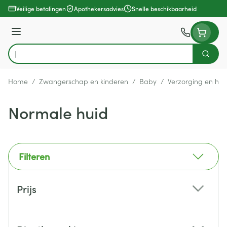
Ga naar de inhoud
Veilige betalingen
Apothekersadvies
Snelle beschikbaarheid
Menu
Zoek
Product, merk, categorie...
Home
/
Zwangerschap en kinderen
/
Baby
/
Verzorging en hyg
Normale huid
Filteren
Doorgaan naar productlijst
Prijs
filter