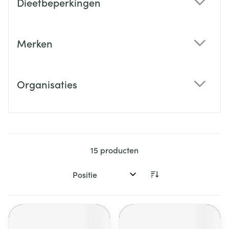
Dieetbeperkingen
filter
Merken
filter
Organisaties
filter
15
producten
Sorteer op: