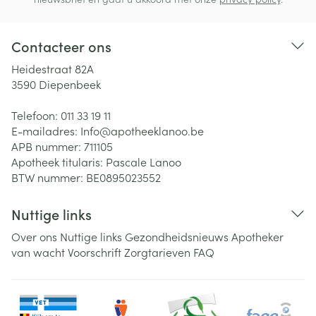
Contacteer ons
Heidestraat 82A
3590
Diepenbeek
Telefoon:
011 33 19 11
E-mailadres:
Info@
apotheeklanoo.be
APB nummer:
711105
Apotheek titularis:
Pascale Lanoo
BTW nummer:
BE0895023552
Nuttige links
Over ons
Nuttige links
Gezondheidsnieuws
Apotheker
van wacht
Voorschrift
Zorgtarieven
FAQ