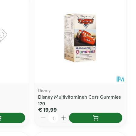
je
Badkamer
Bed
ng zon
Doorliggen - decubitis
Toon meer
ie
Urinewegen
id, spanning
Stoppen met roken
 en intieme
Gezichtsreiniging -
ontschminken
n Orthopedie
Instrumenten
sche
n anticonceptie
Reinigingsmelk, - crème, -
Anti tumor middelen
Disney
olie en gel
Disney Multivitaminen Cars Gummies
jn
120
Tonic - lotion
zorging
€ 19,99
Anesthesie
Micellair water
Aantal
Specifiek voor de ogen
t
ie
Diverse geneesmiddelen
Toon meer