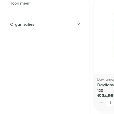
Toon meer
Diergeneesmid
Gezichtsverzor
Organisaties
Pillendozen en
filter
accessoires
Pigmentstoorni
Gevoelige huid
geïrriteerde hu
Gemengde hui
Doffe huid
Toon meer
Davitamo
Davitamo
120
Snurken
€ 34,99
Aantal