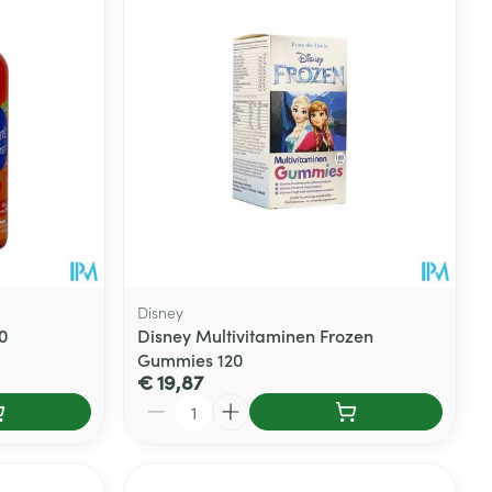
Botten, spieren en
Toon meer
gewrichten
armtetherapie
ogels
Fytotherapie
Wondzorg
Toon meer
Diagnosetesten en
stress
Vlooien en teken
meetapparatuur
Oren
Mond en keel
Alcoholtest
g
Oordopjes
Zuigtabletten
herapie -
Mond, muil of snavel
Bloeddrukmeter
ls
en -druppels
Oorreiniging
Spray - oplossing
Cholesteroltest
zen
Oordruppels
Hartslagmeter
ulpmiddelen
Disney
Toon meer
0
Disney Multivitaminen Frozen
Gummies 120
€ 19,87
Aantal
erming
Hygiëne
Ergonomie
ning en -
Aambeien
s
Bad en douche
Ademhaling en zuurstof