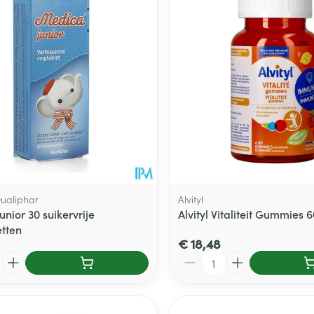
Calcium
n
Ontharen en epileren
Massagebalsem en
ale en maximale prijswaarden aan te passen.
hap en kinderen categorie
Toon meer
Toon meer
Toon meer
inhalatie
en
Kruidenthee
Kat
Licht- en w
Duiven en v
Toon meer
Toon meer
0+ categorie
Wondzorg
EHBO
lie
ven
Homeopathie
Spieren en gewrichten
Gemoed en 
Neus
Ogen
Ogen
Neus
neeskunde categorie
Vilt
Podologie
Spray
Ooginfecties
Oogspoelin
Tabletten
Handschoenen
Cold - Hot t
Oren
Ogen
 en EHBO categorie
denborstels
Anti allergische en anti
Oogdruppe
warm/koud
Neussprays 
al
Wondhelend
inflammatoire middelen
los
Creme - gel
Verbanddo
Brandwonden
insecten categorie
pluimen
Accessoires
- antiviraal
Ontzwellende middelen
Droge ogen
Medische h
Toon meer
ualiphar
Alvityl
Glaucoom
nior 30 suikervrije
Alvityl Vitaliteit Gummies 6
Toon meer
ddelen categorie
etten
Toon meer
€ 18,48
Aantal
en
e en
Nagels
Diabetes
Zonnebesch
Stoma
Hart- en bloedvaten
Bloedverdun
elt en
Nagellak
Bloedglucosemeter
Aftersun
Stomazakje
stolling