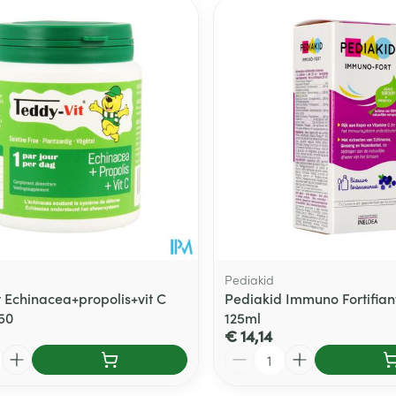
Pediakid
t Echinacea+propolis+vit C
Pediakid Immuno Fortifiant
 50
125ml
€ 14,14
Aantal