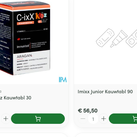
len
Kalk- en schimmelnagels
Teststrips en naalden
Lippen
Stomaplaat
oires
spray
Nagelbijten
Overige diabetes
Zonnebank
Accessoires
producten
Nagelversterkend
Voorbereidi
doorn
Naalden voor
Toon meer
Toon meer
lsel
Hormonaal stelsel
Gynaecolog
insulinespuiten
Toon meer
richten
Zenuwstelsel
Slapelooshe
en stress
 mannen
Make-up
Seksualiteit
hygiene
iten
Sondes, baxters en
Bandages e
rging
Make-up penselen en
catheters
- orthopedi
Condooms e
Immuniteit
verbanden
Allergie
gebruiksvoorwerpen
a
Imixx Junior Kauwtabl 90
Sondes
dz Kauwtabl 30
Intiem welzi
injectie
Eyeliner - oogpotlood
Buik
ging
Accessoires voor sondes
Intieme ver
Mascara
€ 56,50
Acne
Oor
Arm
Baxters
Aantal
Massage
nsulinepen -
Oogschaduw
Elleboog
Catheters
Toon meer
Toon meer
Enkel en voe
Afslanken
Homeopath