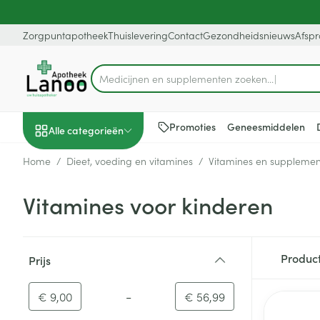
Ga naar de inhoud
Dia 1 van 1
Zorgpuntapotheek
Thuislevering
Contact
Gezondheidsnieuws
Afsp
Medicijnen en s
Product, merk, categorie...
Promoties
Geneesmiddelen
Alle categorieën
Home
/
Dieet, voeding en vitamines
/
Vitamines en suppleme
Promoties
Vitamines voor kinderen
Schoonheid, verzorging
Haar en Hoofd
Afslanken
Zwangerschap
Geheugen
Aromatherapie
Lenzen en brill
Insecten
Maag darm ste
en hygiëne
Toon submenu voor Schoonheid
Kammen - ont
Maaltijdverva
Zwangerschaps
Verstuiver
Lensproducten
Verzorging ins
Maagzuur
Doorgaan naar productlijst
Produc
Prijs
Dieet, voeding en
Seksualiteit
Beschadigd ha
Eetlustremmer
Borstvoeding
Essentiële oliën
Brillen
Anti insecten
Lever, galblaas
filter
vitamines
hoofdirritatie
pancreas
Toon submenu voor Dieet, voe
Platte buik
Lichaamsverzo
Complex - com
Teken tang of p
-
Minimumwaarde
Maximale waarde
€ 9,00
€ 56,99
Styling - spray 
Braken
Vetverbranders
Vitamines en 
Zwangerschap en
Zware benen