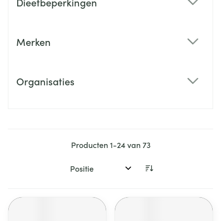
Dieetbeperkingen
filter
Merken
filter
Organisaties
filter
Producten
1
-
24
van
73
Sorteer op: