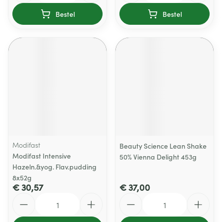
Bestel
Bestel
Modifast
Beauty Science Lean Shake
Modifast Intensive
50% Vienna Delight 453g
Hazeln.&yog. Flav.pudding
8x52g
€ 30,57
€ 37,00
Aantal
Aantal