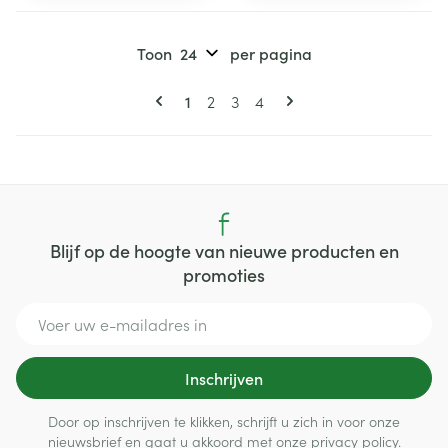
Toon
per pagina
Pagina's
U lees momenteel pagina
Pagina
Pagina
Pagina
1
2
3
4
Blijf op de hoogte van nieuwe producten en
promoties
E-mail adres
Inschrijven
Door op inschrijven te klikken, schrijft u zich in voor onze
nieuwsbrief en gaat u akkoord met onze
privacy policy
.