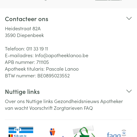
Contacteer ons
Heidestraat 82A
3590
Diepenbeek
Telefoon:
011 33 19 11
E-mailadres:
Info@
apotheeklanoo.be
APB nummer:
711105
Apotheek titularis:
Pascale Lanoo
BTW nummer:
BE0895023552
Nuttige links
Over ons
Nuttige links
Gezondheidsnieuws
Apotheker
van wacht
Voorschrift
Zorgtarieven
FAQ