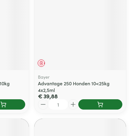
rende
Parfums en
geurproducten
Geneesmiddel
Bayer
10kg
Advantage 250 Honden 10<25kg
4x2,5ml
€ 39,88
CBD
Aantal