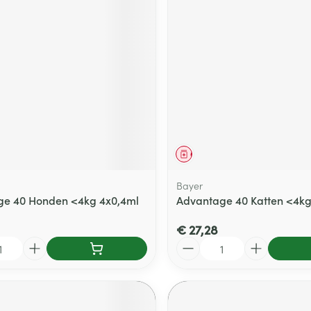
middel
Geneesmiddel
Bayer
ge 40 Honden <4kg 4x0,4ml
Advantage 40 Katten <4kg
€ 27,28
Aantal