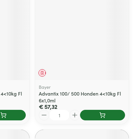
Geneesmiddel
Bayer
 4<10kg Fl
Advantix 100/ 500 Honden 4<10kg Fl
6x1,0ml
€ 57,32
Aantal