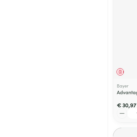
Genees
Bayer
Advantag
€ 30,97
Aantal