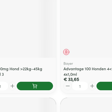
delen
Haar
ging
Supplementen
Insectenwe
Mondmaskers
middelen
ssen
 -
id
d
middel
Geneesmiddel
Bayer
00mg Hond >22kg-45kg
Advantage 100 Honden 4<
 3
4x1,0ml
€ 33,65
Zelfbruiner
Scheren
Aantal