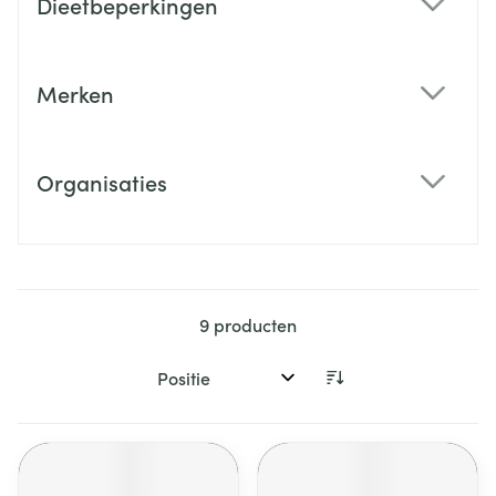
Dieetbeperkingen
filter
Merken
filter
Organisaties
filter
9
producten
Sorteer op: