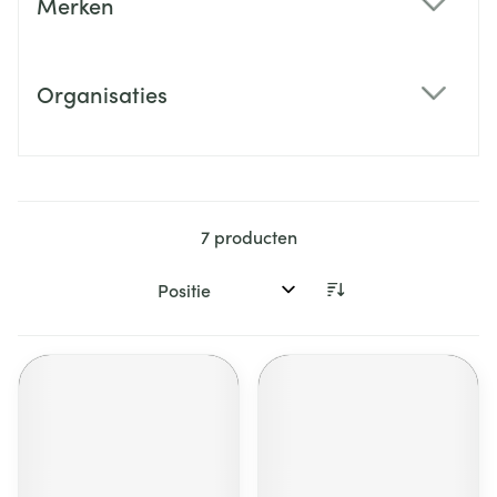
Merken
filter
Organisaties
filter
7
producten
Sorteer op: