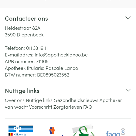
Contacteer ons
Heidestraat 82A
3590
Diepenbeek
Telefoon:
011 33 19 11
E-mailadres:
Info@
apotheeklanoo.be
APB nummer:
711105
Apotheek titularis:
Pascale Lanoo
BTW nummer:
BE0895023552
Nuttige links
Over ons
Nuttige links
Gezondheidsnieuws
Apotheker
van wacht
Voorschrift
Zorgtarieven
FAQ