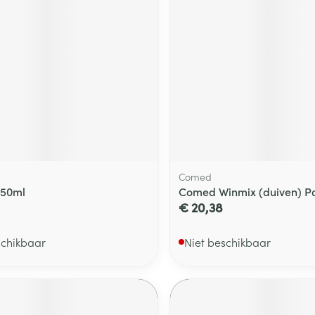
delen
Haar
ging
Supplementen
Insectenwe
Mondmaskers
middelen
ssen
 -
id
d
Comed
 50ml
Comed Winmix (duiven) P
€ 20,38
Zelfbruiner
Scheren
schikbaar
Niet beschikbaar