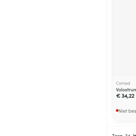
Comed
Volostru
€ 34,22
Niet be
Toon