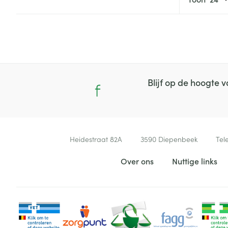
Blijf op de hoogte
Contacteer ons
Heidestraat 82A
3590
Diepenbeek
Tel
Nuttige links
Over ons
Nuttige links