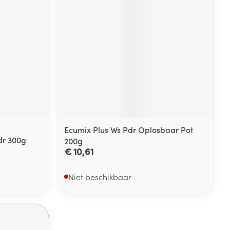
rende
Parfums en
geurproducten
Ecumix Plus Ws Pdr Oplosbaar Pot
dr 300g
200g
€ 10,61
CBD
Niet beschikbaar