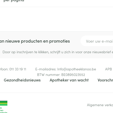
E-mail adres
 van nieuwe producten en promoties
Door op inschrijven te klikken, schrijft u zich in voor onze nieuwsbri
efoon:
011 33 19 11
E-mailadres:
Info@
apotheeklanoo.be
APB
BTW nummer:
BE0895023552
Gezondheidsnieuws
Apotheker van wacht
Voorschr
Algemene verk