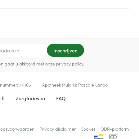
Inschrijven
ef en gaat u akkoord met onze
privacy policy
.
 nummer:
711105
Apotheek titularis:
Pascale Lanoo
ift
Zorgtarieven
FAQ
oopsvoorwaarden
Privacy disclaimer
Cookies
ODR-platform