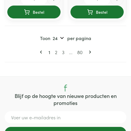
Bestel
Bestel
Toon
per pagina
Pagina's
U lees momenteel pagina
Pagina
Pagina
Pagina
1
2
3
...
80
Blijf op de hoogte van nieuwe producten en
promoties
E-mail adres