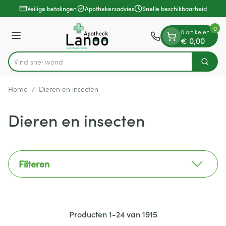
Dia 1 van 1
Ga naar de inhoud
Veilige betalingen
Apothekersadvies
Snelle beschikbaarheid
0
0 artikelen
Menu
€ 0,00
Vind snel wondverzorging
Zoek
Product, merk, categorie...
Home
/
Dieren en insecten
Dieren en insecten
Filteren
Producten
1
-
24
van
1915