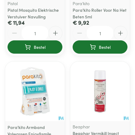
Pistal
Para'kito
Pistal Mosquito Elektrische
Para'kito Roller Voor Na Het
Verstuiver Navulling
Beten 5ml
€ 11,94
€ 9,92
Aantal
Aantal
Bestel
Bestel
Beaphar
Para'kito Armband
Beaphar Vermikill Insect
Volwassen Enjoy&smile