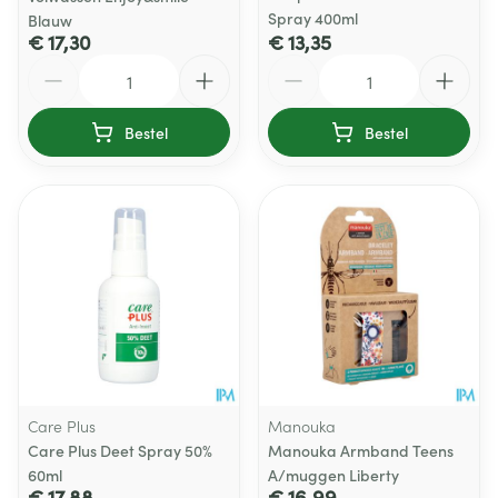
Spray 400ml
Blauw
€ 17,30
€ 13,35
Aantal
Aantal
Bestel
Bestel
Care Plus
Manouka
Care Plus Deet Spray 50%
Manouka Armband Teens
60ml
A/muggen Liberty
€ 17,88
€ 16,99