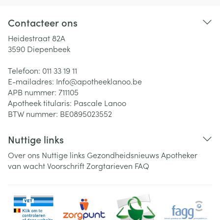
Contacteer ons
Heidestraat 82A
3590
Diepenbeek
Telefoon:
011 33 19 11
E-mailadres:
Info@
apotheeklanoo.be
APB nummer:
711105
Apotheek titularis:
Pascale Lanoo
BTW nummer:
BE0895023552
Nuttige links
Over ons
Nuttige links
Gezondheidsnieuws
Apotheker
van wacht
Voorschrift
Zorgtarieven
FAQ