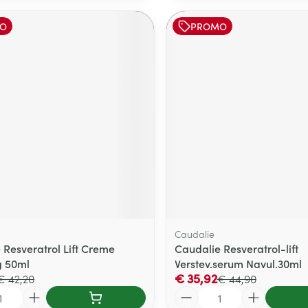
O
PROMO
Caudalie
 Resveratrol Lift Creme
Caudalie Resveratrol-lift
g 50ml
Verstev.serum Navul.30ml
€ 35,92
€ 42,20
€ 44,90
Aantal