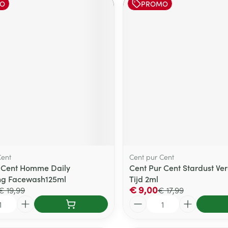
O
PROMO
Cent
Cent pur Cent
 Cent Homme Daily
Cent Pur Cent Stardust Ve
ng Facewash125ml
Tijd 2ml
€ 9,00
€ 19,99
€ 17,99
Aantal