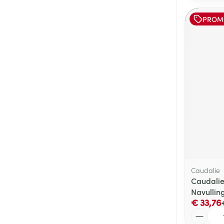
PROM
Caudalie
Caudalie
Navullin
€ 33,76
Aantal