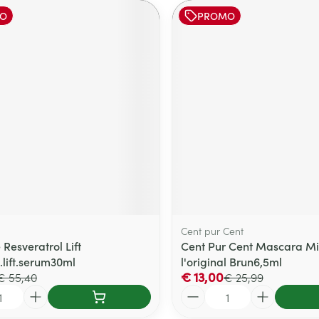
O
PROMO
Cent pur Cent
Resveratrol Lift
Cent Pur Cent Mascara Mi
.lift.serum30ml
l'original Brun6,5ml
€ 13,00
€ 55,40
€ 25,99
Aantal