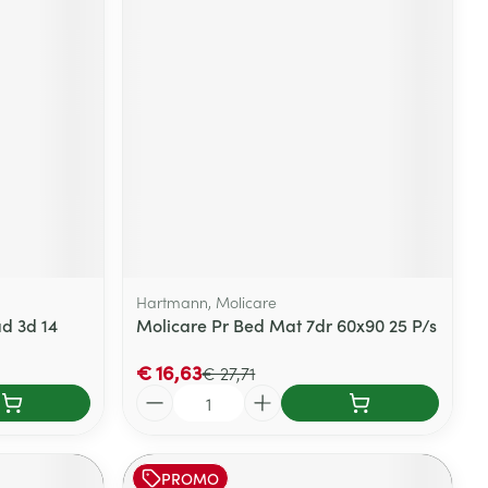
rende
Parfums en
geurproducten
Hartmann, Molicare
d 3d 14
Molicare Pr Bed Mat 7dr 60x90 25 P/s
CBD
€ 16,63
€ 27,71
Aantal
PROMO