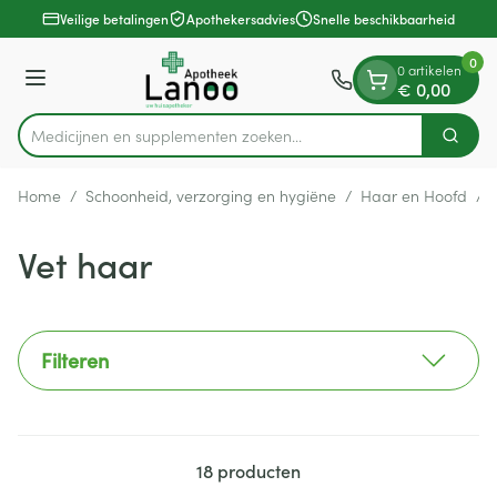
Dia 1 van 1
Ga naar de inhoud
Veilige betalingen
Apothekersadvies
Snelle beschikbaarheid
0
0 artikelen
Menu
€ 0,00
Medicijnen en supplement
Zoek
Product, merk, categorie...
Home
/
Schoonheid, verzorging en hygiëne
/
Haar en Hoofd
/
Vet haar
Filteren
18
producten