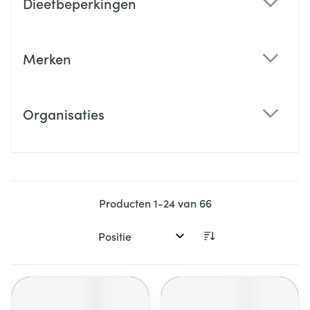
Dieetbeperkingen
filter
Merken
filter
Organisaties
filter
Producten
1
-
24
van
66
Sorteer op: