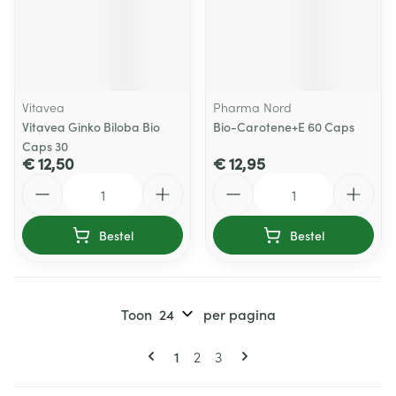
Vitavea
Pharma Nord
Vitavea Ginko Biloba Bio
Bio-Carotene+E 60 Caps
Caps 30
€ 12,50
€ 12,95
Aantal
Aantal
Bestel
Bestel
Toon
per pagina
Pagina's
U lees momenteel pagina
Pagina
Pagina
1
2
3