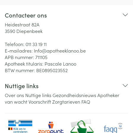
Contacteer ons
Heidestraat 82A
3590
Diepenbeek
Telefoon:
011 33 19 11
E-mailadres:
Info@
apotheeklanoo.be
APB nummer:
711105
Apotheek titularis:
Pascale Lanoo
BTW nummer:
BE0895023552
Nuttige links
Over ons
Nuttige links
Gezondheidsnieuws
Apotheker
van wacht
Voorschrift
Zorgtarieven
FAQ