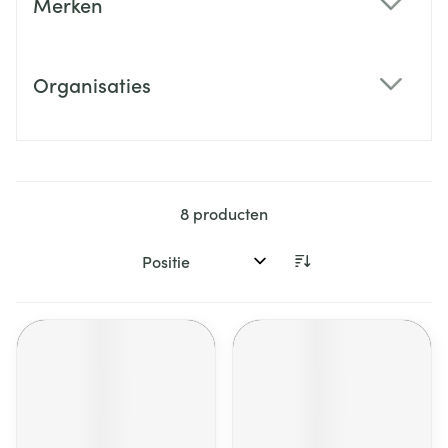
Merken
filter
Organisaties
filter
8
producten
Sorteer op: