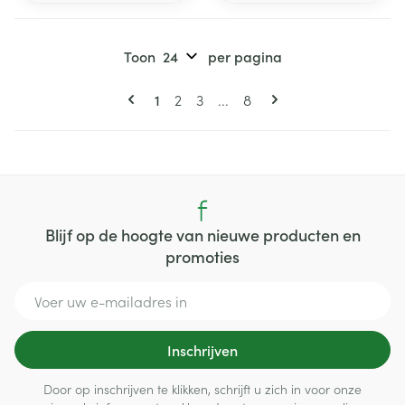
Toon
per pagina
Pagina's
U lees momenteel pagina
Pagina
Pagina
Pagina
1
2
3
...
8
Blijf op de hoogte van nieuwe producten en
promoties
E-mail adres
Inschrijven
Door op inschrijven te klikken, schrijft u zich in voor onze