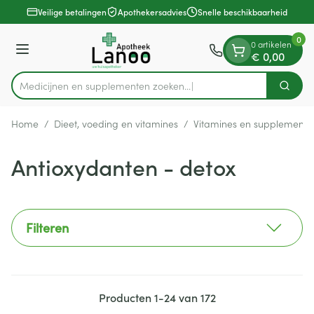
Dia 1 van 1
Ga naar de inhoud
Veilige betalingen
Apothekersadvies
Snelle beschikbaarheid
0
0 artikelen
Menu
€ 0,00
Medicijnen en supplementen zoeken.
Zoek
Product, merk, categorie...
Home
/
Dieet, voeding en vitamines
/
Vitamines en supplemente
Antioxydanten - detox
Filteren
Producten
1
-
24
van
172