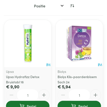
Sorteer op:
Upsa
Biolys
Upsa Hydrafizz Detox
Biolys Klis-paardenbloem
Bruistabl 16
Sach 24
€ 9,90
€ 5,94
Aantal
Aantal
Bestel
Bestel