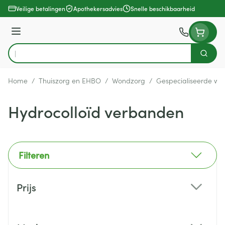
Ga naar de inhoud
Veilige betalingen
Apothekersadvies
Snelle beschikbaarheid
Menu
Zoek
Product, merk, categorie...
Home
/
Thuiszorg en EHBO
/
Wondzorg
/
Gespecialiseerde wo
Hydrocolloïd verbanden
Filteren
Doorgaan naar productlijst
Prijs
filter