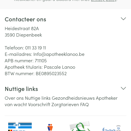
Contacteer ons
Heidestraat 82A
3590
Diepenbeek
Telefoon:
011 33 19 11
E-mailadres:
Info@
apotheeklanoo.be
APB nummer:
711105
Apotheek titularis:
Pascale Lanoo
BTW nummer:
BE0895023552
Nuttige links
Over ons
Nuttige links
Gezondheidsnieuws
Apotheker
van wacht
Voorschrift
Zorgtarieven
FAQ