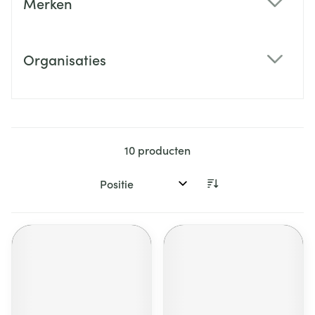
Merken
filter
Organisaties
filter
10
producten
Sorteer op: