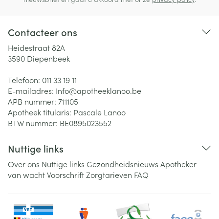
Contacteer ons
Heidestraat 82A
3590
Diepenbeek
Telefoon:
011 33 19 11
E-mailadres:
Info@
apotheeklanoo.be
APB nummer:
711105
Apotheek titularis:
Pascale Lanoo
BTW nummer:
BE0895023552
Nuttige links
Over ons
Nuttige links
Gezondheidsnieuws
Apotheker
van wacht
Voorschrift
Zorgtarieven
FAQ