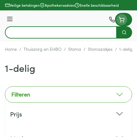
Ga naar de inhoud
Veilige betalingen
Apothekersadvies
Snelle beschikbaarheid
Menu
Zoek
Product, merk, categorie...
Home
/
Thuiszorg en EHBO
/
Stoma
/
Stomazakjes
/
1-delig
1-delig
Filteren
Doorgaan naar productlijst
Prijs
filter