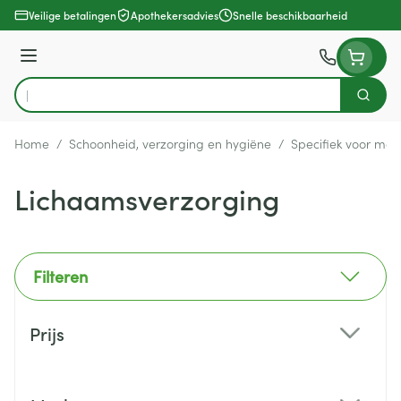
Ga naar de inhoud
Veilige betalingen
Apothekersadvies
Snelle beschikbaarheid
Menu
Zoek
Product, merk, categorie...
Home
/
Schoonheid, verzorging en hygiëne
/
Specifiek voor ma
Lichaamsverzorging
Filteren
Doorgaan naar productlijst
Prijs
filter