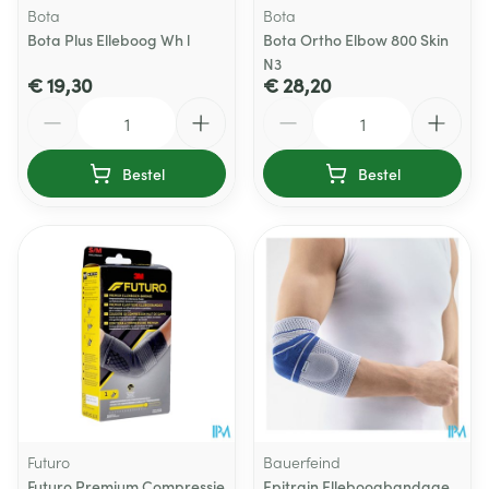
Bota
Bota
Bota Plus Elleboog Wh l
Bota Ortho Elbow 800 Skin
N3
€ 19,30
€ 28,20
Aantal
Aantal
Bestel
Bestel
Futuro
Bauerfeind
Futuro Premium Compressie
Epitrain Elleboogbandage