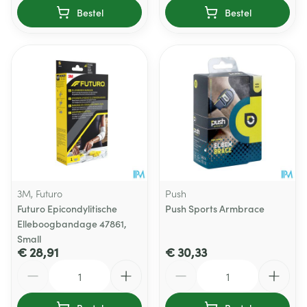
Bestel
Bestel
3M, Futuro
Push
Futuro Epicondylitische
Push Sports Armbrace
Elleboogbandage 47861,
Small
€ 28,91
€ 30,33
Aantal
Aantal