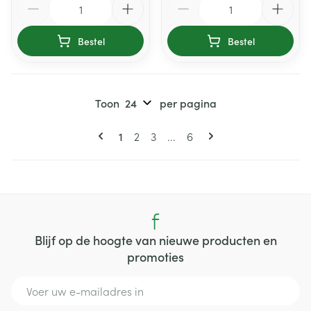
Bestel
Bestel
Toon
per pagina
Pagina's
U lees momenteel pagina
Pagina
Pagina
Pagina
1
2
3
...
6
Blijf op de hoogte van nieuwe producten en
promoties
E-mail adres