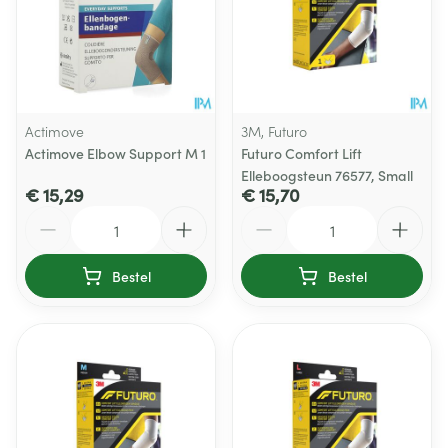
Actimove
3M, Futuro
Actimove Elbow Support M 1
Futuro Comfort Lift
Elleboogsteun 76577, Small
€ 15,29
€ 15,70
Aantal
Aantal
Bestel
Bestel