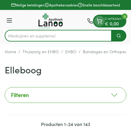
Dia 1 van 1
Ga naar de inhoud
Veilige betalingen
Apothekersadvies
Snelle beschikbaarheid
0
0 artikelen
Menu
€ 0,00
M
Zoek
Product, merk, categorie...
Home
/
Thuiszorg en EHBO
/
EHBO
/
Bandages en Orthopedie
Elleboog
Filteren
Producten
1
-
24
van
143