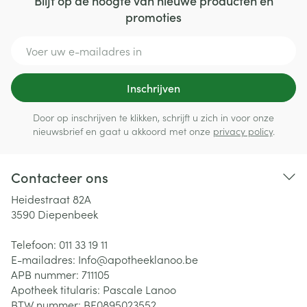
Blijf op de hoogte van nieuwe producten en
promoties
E-mail adres
Inschrijven
Door op inschrijven te klikken, schrijft u zich in voor onze
nieuwsbrief en gaat u akkoord met onze
privacy policy
.
Contacteer ons
Heidestraat 82A
3590
Diepenbeek
Telefoon:
011 33 19 11
E-mailadres:
Info@
apotheeklanoo.be
APB nummer:
711105
Apotheek titularis:
Pascale Lanoo
BTW nummer:
BE0895023552