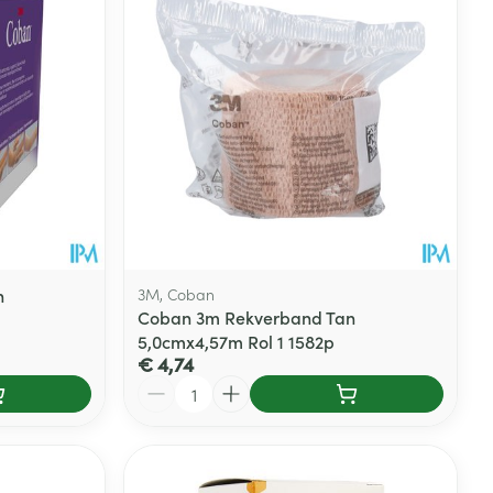
rende
Parfums en
geurproducten
n
3M, Coban
Coban 3m Rekverband Tan
5,0cmx4,57m Rol 1 1582p
€ 4,74
Aantal
CBD