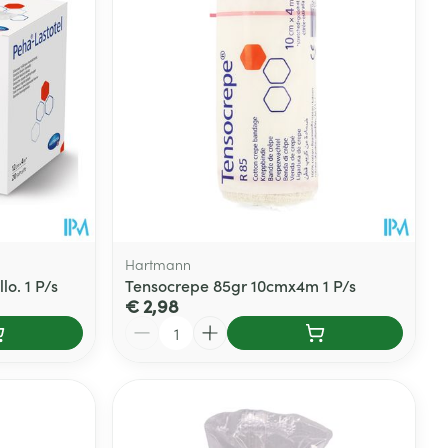
Hartmann
o. 1 P/s
Tensocrepe 85gr 10cmx4m 1 P/s
€ 2,98
Aantal