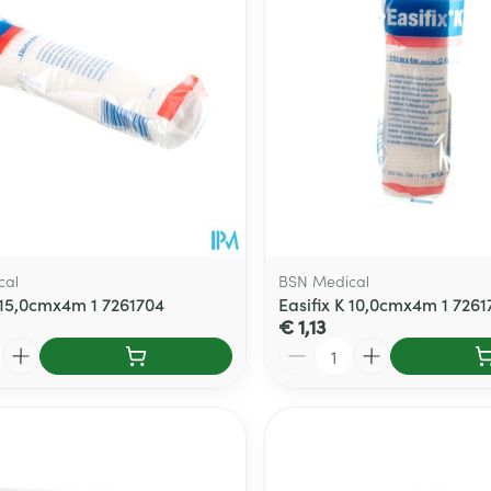
cal
BSN Medical
K 15,0cmx4m 1 7261704
Easifix K 10,0cmx4m 1 7261
€ 1,13
Aantal