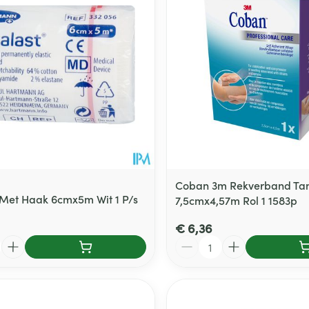
Toon meer
delen
Haar
ging
Supplementen
Insectenwe
Mondmaskers
middelen
ssen
 -
id
d
Coban 3m Rekverband Ta
 Met Haak 6cmx5m Wit 1 P/s
7,5cmx4,57m Rol 1 1583p
€ 6,36
Aantal
Zelfbruiner
Scheren