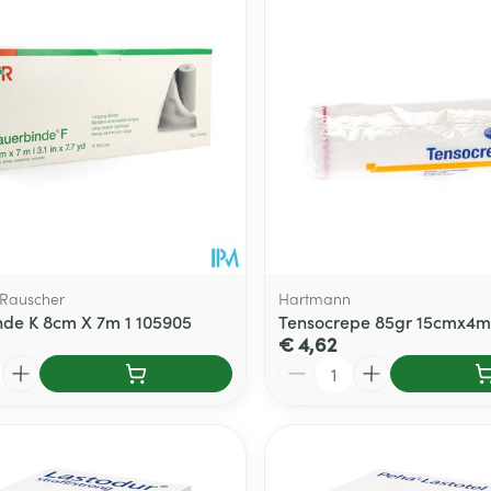
Rauscher
Hartmann
de K 8cm X 7m 1 105905
Tensocrepe 85gr 15cmx4m 
€ 4,62
Aantal