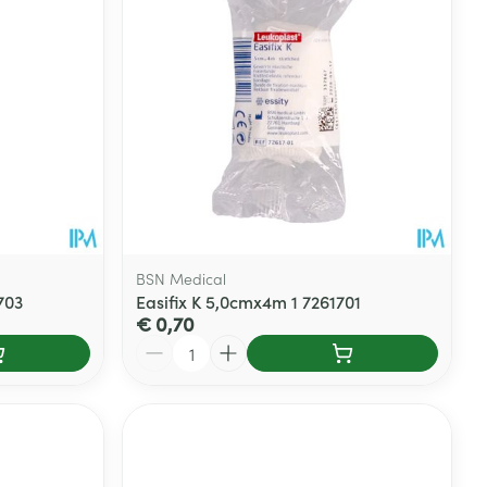
BSN Medical
703
Easifix K 5,0cmx4m 1 7261701
€ 0,70
Aantal