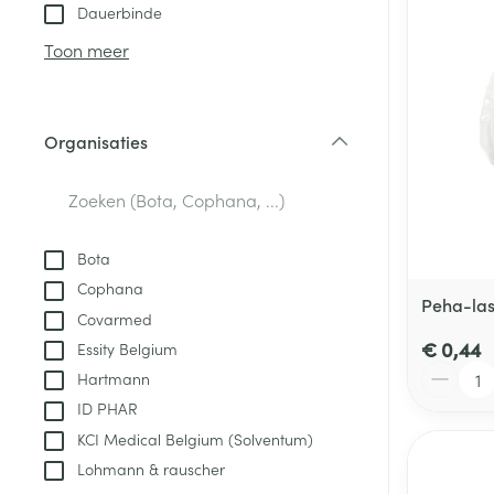
Aerosol toestel
kloven
Tabletten
Dauerbinde
Aerosol access
Blaren
Creme, gel en 
Toon meer
Zuurstof
Eelt
Eksteroog - lik
Ademhalingsste
Organisaties
Toon meer
filter
Spieren en gew
Specifiek voor
Bota
Naalden en spu
Cophana
Lichaamsverzo
Peha-las
Infecties
Covarmed
Spuiten
Deodorant
€ 0,44
Essity Belgium
Oplossing voor 
Gezichtsverzor
Aantal
Hartmann
Naalden
Luizen
ID PHAR
Naalden voor i
KCI Medical Belgium (Solventum)
pennaalden
Lohmann & rauscher
Diagnostica
Toon meer