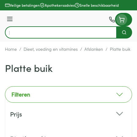
Ga naar de inhoud
Veilige betalingen
Apothekersadvies
Snelle beschikbaarheid
Menu
Zoek
Product, merk, categorie...
Home
/
Dieet, voeding en vitamines
/
Afslanken
/
Platte buik
Platte buik
Filteren
Doorgaan naar productlijst
Prijs
filter