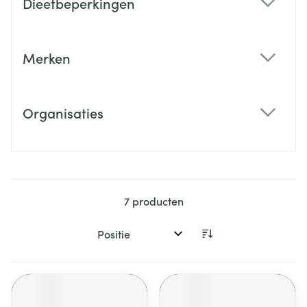
Dieetbeperkingen
filter
Merken
filter
Organisaties
filter
7
producten
Sorteer op: