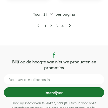
Toon
per pagina
Pagina's
U lees momenteel pagina
Pagina
Pagina
Pagina
1
2
3
4
Blijf op de hoogte van nieuwe producten en
promoties
E-mail adres
Inschrijven
Door op inschrijven te klikken, schrijft u zich in voor onze
nieuwsbrief en gaat u akkoord met onze
privacy policy
.