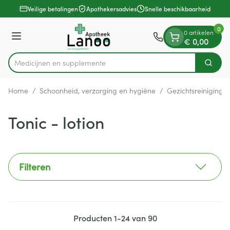
Dia 1 van 1
Ga naar de inhoud
Veilige betalingen
Apothekersadvies
Snelle beschikbaarheid
0
0 artikelen
Menu
€ 0,00
Medicij
Zoek
Product, merk, categorie...
Home
/
Schoonheid, verzorging en hygiëne
/
Gezichtsreiniging 
Tonic - lotion
Filteren
Producten
1
-
24
van
90