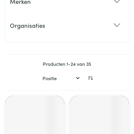
Merken
filter
Organisaties
filter
Producten
1
-
24
van
35
Sorteer op: