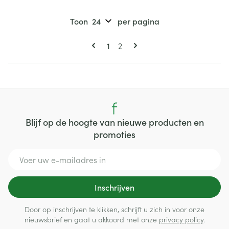
Toon
per pagina
Pagina's
U lees momenteel pagina
Pagina
1
2
Blijf op de hoogte van nieuwe producten en
promoties
E-mail adres
Inschrijven
Door op inschrijven te klikken, schrijft u zich in voor onze
nieuwsbrief en gaat u akkoord met onze
privacy policy
.