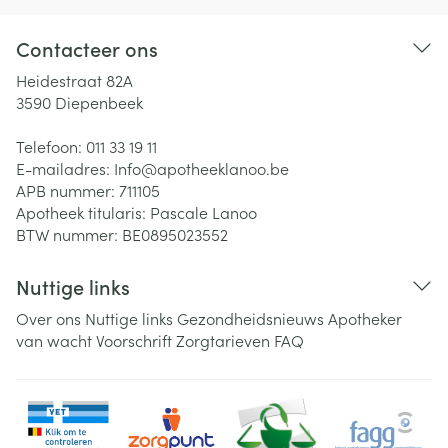
Contacteer ons
Heidestraat 82A
3590
Diepenbeek
Telefoon:
011 33 19 11
E-mailadres:
Info@
apotheeklanoo.be
APB nummer:
711105
Apotheek titularis:
Pascale Lanoo
BTW nummer:
BE0895023552
Nuttige links
Over ons
Nuttige links
Gezondheidsnieuws
Apotheker
van wacht
Voorschrift
Zorgtarieven
FAQ