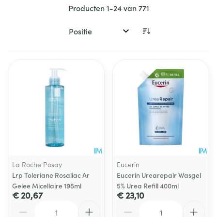
Producten
1
-
24
van
771
Sorteer op:
La Roche Posay
Eucerin
Lrp Toleriane Rosaliac Ar
Eucerin Urearepair Wasgel
Gelee Micellaire 195ml
5% Urea Refill 400ml
€ 20,67
€ 23,10
Aantal
Aantal