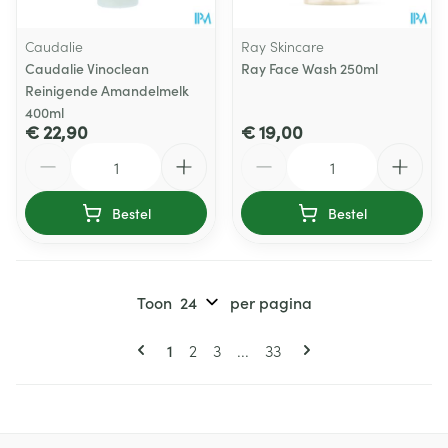
Caudalie
Ray Skincare
Caudalie Vinoclean
Ray Face Wash 250ml
Reinigende Amandelmelk
400ml
€ 22,90
€ 19,00
Aantal
Aantal
Bestel
Bestel
Toon
per pagina
Pagina's
U lees momenteel pagina
Pagina
Pagina
Pagina
1
2
3
...
33