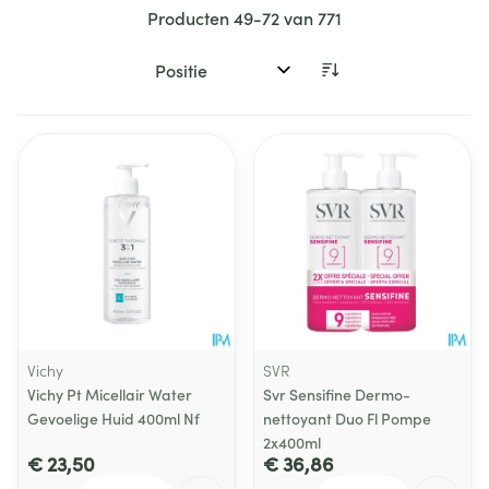
Producten
49
-
72
van
771
Sorteer op:
Vichy
SVR
Vichy Pt Micellair Water
Svr Sensifine Dermo-
Gevoelige Huid 400ml Nf
nettoyant Duo Fl Pompe
2x400ml
€ 23,50
€ 36,86
Aantal
Aantal