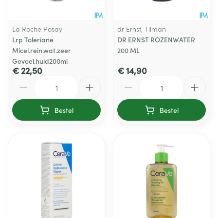
La Roche Posay
dr Ernst, Tilman
Lrp Toleriane
DR ERNST ROZENWATER
Micel.rein.wat.zeer
200 ML
Gevoel.huid200ml
€ 22,50
€ 14,90
Aantal
Aantal
Bestel
Bestel