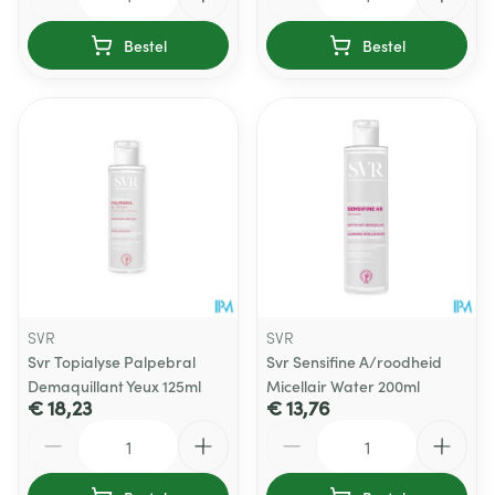
Bestel
Bestel
SVR
SVR
Svr Topialyse Palpebral
Svr Sensifine A/roodheid
Demaquillant Yeux 125ml
Micellair Water 200ml
€ 18,23
€ 13,76
Aantal
Aantal