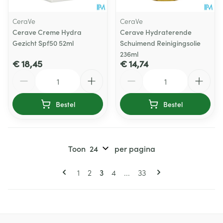
CeraVe
CeraVe
Cerave Creme Hydra
Cerave Hydraterende
Gezicht Spf50 52ml
Schuimend Reinigingsolie
236ml
€ 18,45
€ 14,74
Aantal
Aantal
Bestel
Bestel
Toon
per pagina
Pagina's
U lees momenteel pagina
Pagina
Pagina
Pagina
Pagina
1
2
3
4
...
33