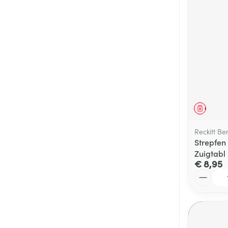
Genees
Reckitt Be
Strepfen
Zuigtabl
€ 8,95
Aantal