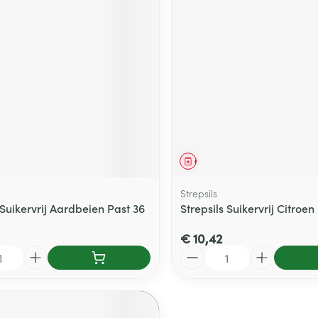
middel
Geneesmiddel
Strepsils
 Suikervrij Aardbeien Past 36
Strepsils Suikervrij Citroen
€ 10,42
Aantal