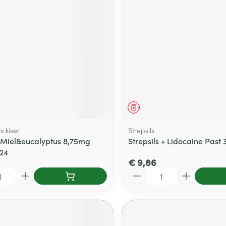
middel
Geneesmiddel
nckiser
Strepsils
 Miel&eucalyptus 8,75mg
Strepsils + Lidocaine Past 
 24
€ 9,86
Aantal