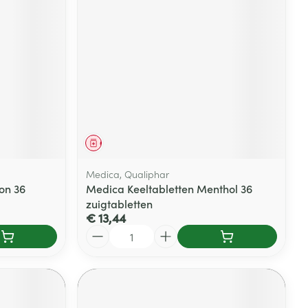
rende
Parfums en
geurproducten
Geneesmiddel
Medica, Qualiphar
on 36
Medica Keeltabletten Menthol 36
zuigtabletten
€ 13,44
CBD
Aantal