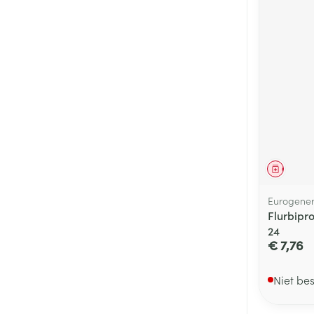
Genees
Eurogener
Flurbipr
24
€ 7,76
Niet be