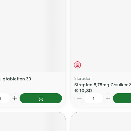
middel
Geneesmiddel
uigtabletten 30
Steradent
Strepfen 8,75mg Z/suiker Z
€ 10,30
Aantal