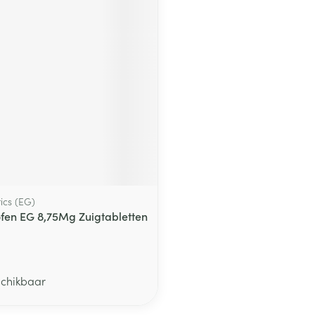
middel
ics (EG)
ofen EG 8,75Mg Zuigtabletten
schikbaar