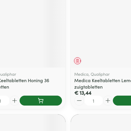
delen
Haar
ging
Supplementen
Insectenwe
Mondmaskers
middelen
ssen
 -
id
d
middel
Geneesmiddel
ualiphar
Medica, Qualiphar
eeltabletten Honing 36
Medica Keeltabletten Lem
etten
zuigtabletten
€ 13,44
Zelfbruiner
Scheren
Aantal