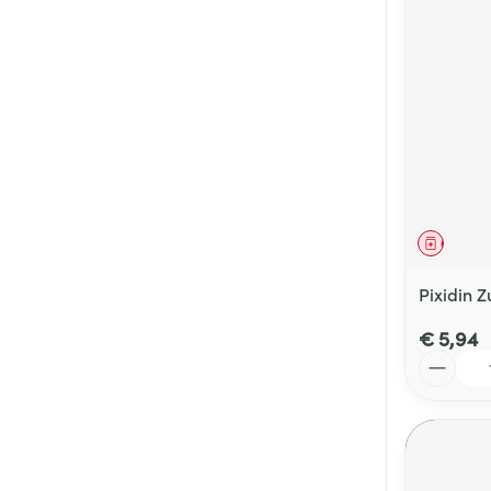
Genees
Pixidin Z
€ 5,94
Aantal