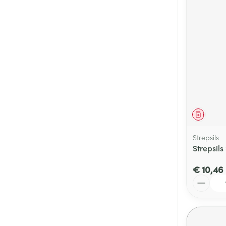
Genees
Strepsils
Strepsils
€ 10,46
Aantal