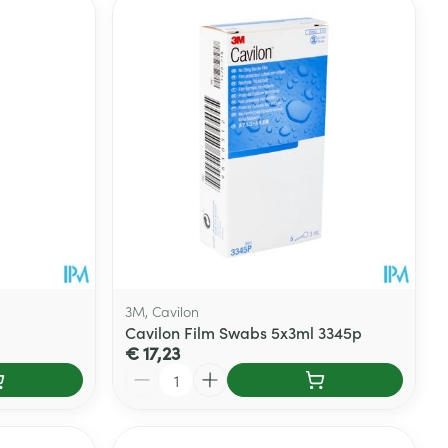
rende
Parfums en
geurproducten
3M, Cavilon
Cavilon Film Swabs 5x3ml 3345p
€ 17,23
CBD
Aantal