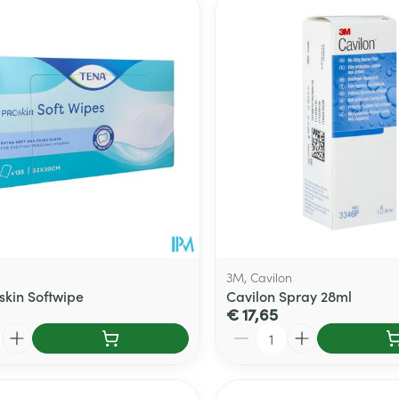
Toon meer
delen
Haar
ging
Supplementen
Insectenwe
Mondmaskers
middelen
ssen
 -
id
d
3M, Cavilon
skin Softwipe
Cavilon Spray 28ml
€ 17,65
Zelfbruiner
Scheren
Aantal