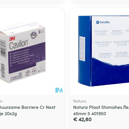
on
Natura
Duurzame Barriere Cr Next
Natura Plaat Stomahes.flex
je 20x2g
45mm 5 401950
€ 42,80