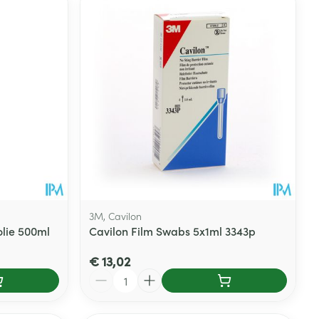
3M, Cavilon
olie 500ml
Cavilon Film Swabs 5x1ml 3343p
€ 13,02
Aantal