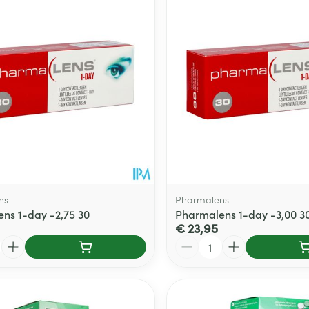
Toon meer
delen
Haar
ging
Supplementen
Insectenwe
Mondmaskers
middelen
ssen
 -
id
d
ns
Pharmalens
ns 1-day -2,75 30
Pharmalens 1-day -3,00 3
€ 23,95
Aantal
Zelfbruiner
Scheren