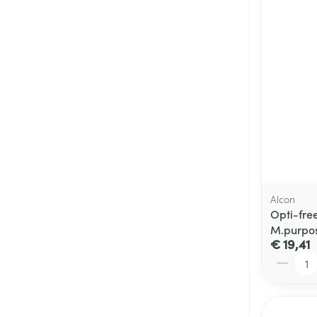
Alcon
Opti-fre
M.purpos
€ 19,41
Aantal