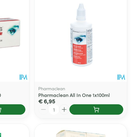
rende
Parfums en
geurproducten
Pharmaclean
0
Pharmaclean All In One 1x100ml
€ 6,95
Aantal
CBD