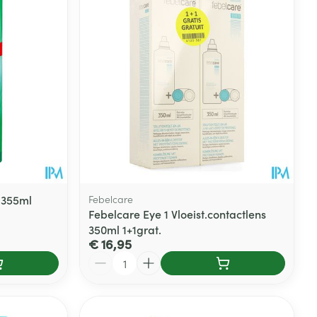
 355ml
Febelcare
Febelcare Eye 1 Vloeist.contactlens
350ml 1+1grat.
€ 16,95
Aantal