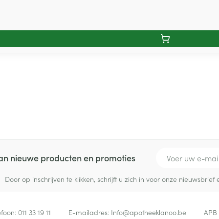
E-mail adres
 van nieuwe producten en promoties
Door op inschrijven te klikken, schrijft u zich in voor onze nieuwsbri
efoon:
011 33 19 11
E-mailadres:
Info@
apotheeklanoo.be
APB