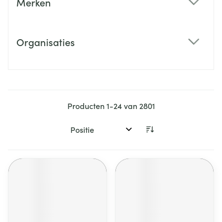
Merken
filter
Organisaties
filter
Producten
1
-
24
van
2801
Sorteer op: