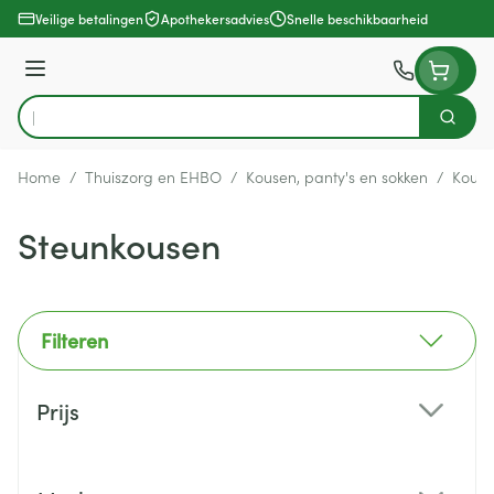
Ga naar de inhoud
Veilige betalingen
Apothekersadvies
Snelle beschikbaarheid
Menu
Zoek
Product, merk, categorie...
Home
/
Thuiszorg en EHBO
/
Kousen, panty's en sokken
/
Kous
Steunkousen
Filteren
Doorgaan naar productlijst
Prijs
filter