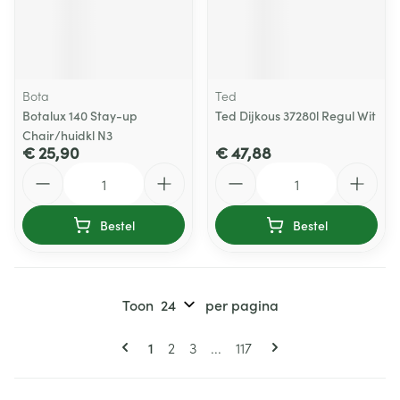
Bota
Ted
Botalux 140 Stay-up
Ted Dijkous 37280l Regul Wit
Chair/huidkl N3
€ 25,90
€ 47,88
Aantal
Aantal
Bestel
Bestel
Toon
per pagina
Pagina's
U lees momenteel pagina
Pagina
Pagina
Pagina
1
2
3
...
117