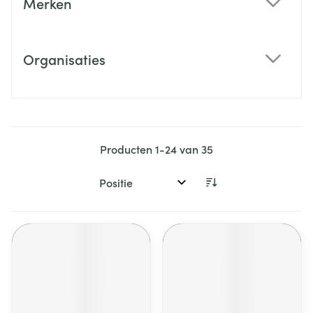
Merken
filter
Organisaties
filter
Producten
1
-
24
van
35
Sorteer op: