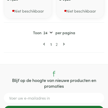
Niet beschikbaar
Niet beschikbaar
Toon
per pagina
Pagina's
U lees momenteel pagina
Pagina
1
2
Blijf op de hoogte van nieuwe producten en
promoties
E-mail adres