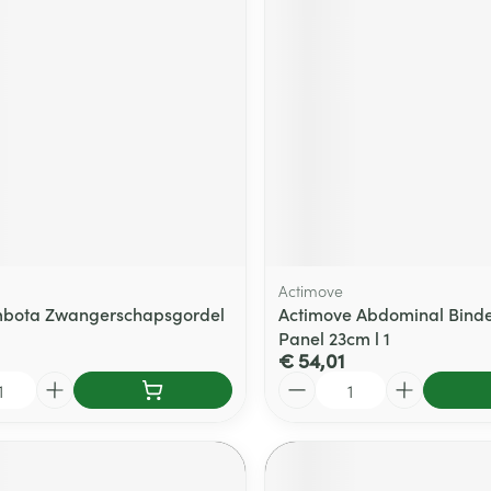
Actimove
mbota Zwangerschapsgordel
Actimove Abdominal Binde
Panel 23cm l 1
€ 54,01
Aantal