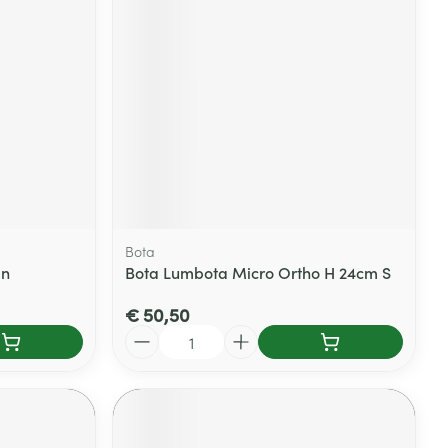
rende
Parfums en
geurproducten
Bota
an
Bota Lumbota Micro Ortho H 24cm S
€ 50,50
CBD
Aantal