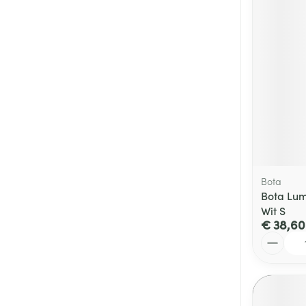
Bota
Bota Lu
Wit S
€ 38,60
Aantal