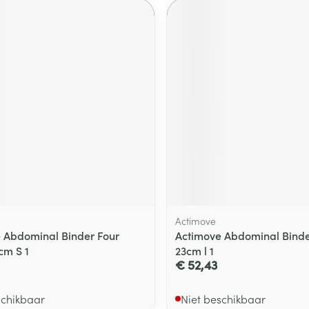
Actimove
 Abdominal Binder Four
Actimove Abdominal Binde
cm S 1
23cm l 1
€ 52,43
schikbaar
Niet beschikbaar