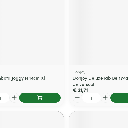
delen
Haar
ging
Supplementen
Insectenwe
Mondmaskers
middelen
ssen
 -
id
d
DonJoy
bota Joggy H 14cm Xl
Donjoy Deluxe Rib Belt M
Universeel
€ 21,71
Zelfbruiner
Scheren
Aantal