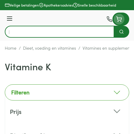
Ga naar de inhoud
Veilige betalingen
Apothekersadvies
Snelle beschikbaarheid
Menu
Zoek
Product, merk, categorie...
Home
/
Dieet, voeding en vitamines
/
Vitamines en supplemente
Vitamine K
Filteren
Doorgaan naar productlijst
Prijs
filter